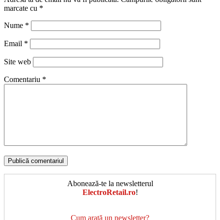
marcate cu
*
Nume
*
Email
*
Site web
Comentariu
*
Abonează-te la newsletterul
ElectroRetail.ro
!
Cum arată un newsletter?