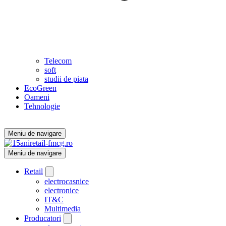
Telecom
soft
studii de piata
EcoGreen
Oameni
Tehnologie
Meniu de navigare
Meniu de navigare
Retail
electrocasnice
electronice
IT&C
Multimedia
Producatori