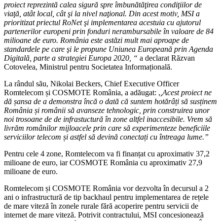
proiect reprezintă calea sigură spre îmbunătăţirea condiţiilor de
viaţă, atât local, cât şi la nivel naţional. Din acest motiv, MSI a
prioritizat priectul RoNet şi implementarea acestuia cu ajutorul
partenerilor europeni prin fonduri nerambursabile în valoare de 84
milioane de euro. România este astăzi mult mai aproape de
standardele pe care şi le propune Uniunea Europeană prin Agenda
Digitală, parte a strategiei Europa 2020, “
a declarat Răzvan
Cotovelea, Ministrul pentru Societatea Informațională.
La rândul său, Nikolai Beckers, Chief Executive Officer
Romtelecom și COSMOTE România, a adăugat: ,
,Acest proiect ne
dă șansa de a demonstra încă o dată că suntem hotărâți să susținem
România și românii să avanseze tehnologic, prin construirea unor
noi trosoane de de infrastuctură în zone altfel inaccesibile. Vrem să
livrăm românilor mijloacele prin care să experimenteze beneficiile
serviciilor telecom și astfel să devină conectați cu întreaga lume.”
Pentru cele 4 zone, Romtelecom va fi finanțat cu aproximativ 37,2
milioane de euro, iar COSMOTE România cu aproximativ 27,9
milioane de euro.
Romtelecom și COSMOTE România vor dezvolta în decursul a 2
ani o infrastructură de tip backhaul pentru implementarea de rețele
de mare viteză în zonele rurale fără acoperire pentru servicii de
internet de mare viteză. Potrivit contractului, MSI concesionează