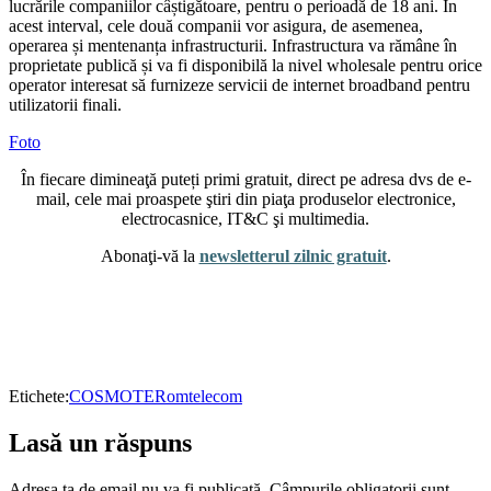
lucrările companiilor câștigătoare, pentru o perioadă de 18 ani. În
acest interval, cele două companii vor asigura, de asemenea,
operarea și mentenanța infrastructurii. Infrastructura va rămâne în
proprietate publică și va fi disponibilă la nivel wholesale pentru orice
operator interesat să furnizeze servicii de internet broadband pentru
utilizatorii finali.
Foto
În fiecare dimineaţă puteți primi gratuit, direct pe adresa dvs de e-
mail, cele mai proaspete ştiri din piaţa produselor electronice,
electrocasnice, IT&C şi multimedia.
Abonaţi-vă la
newsletterul zilnic gratuit
.
Etichete:
COSMOTE
Romtelecom
Lasă un răspuns
Adresa ta de email nu va fi publicată.
Câmpurile obligatorii sunt