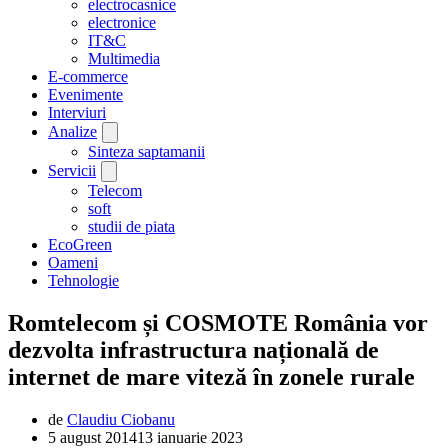
electrocasnice
electronice
IT&C
Multimedia
E-commerce
Evenimente
Interviuri
Analize
Sinteza saptamanii
Servicii
Telecom
soft
studii de piata
EcoGreen
Oameni
Tehnologie
Romtelecom și COSMOTE România vor
dezvolta infrastructura națională de
internet de mare viteză în zonele rurale
de
Claudiu Ciobanu
5 august 2014
13 ianuarie 2023