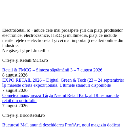
ElectroRetail.ro - aduce cele mai proaspete ştiri din piaţa produselor
electronice, electrocasnice, IT&C şi multimedia, piaţă ce include
marile reţele de electro-retail şi cei mai importanţi retaileri online din
industrie.
Ne găsești și pe LinkedIn:
Citește și RetailFMCG.ro
Retail & FMCG – Sinteza săptămânii 3 – 7 august 2026
8 august 2026
EXPO RETAIL 2026 – Digital, Green & Tech (23 – 24 septembrie)
își mărește oferta expozițională. Ultimele standuri disponibile
7 august 2026
Cometex inaugurează Târgu Neamț Retail Park, al 18-lea parc de
retail din portofoliu
7 august 2026
Citește și BricoRetail.ro
București Mall anunță deschiderea ProfiArt, noul magazin dedicat