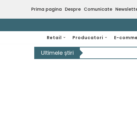
Prima pagina
Despre
Comunicate
Newslett
Sari
la
conținut
Retail
Producatori
E-comme
Ultimele știri