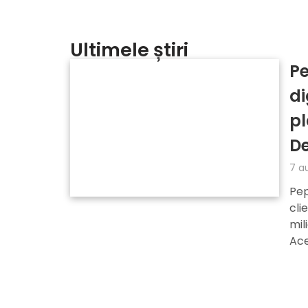
Ultimele știri
Pe
di
pl
De
7 a
Pep
cli
mil
Ace