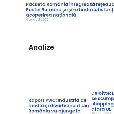
Packeta România integrează rețeau
Poștei Române și își extinde substanț
acoperirea națională
4 august 2026
Analize
Deloitte: 
se scump
Raport PwC: Industria de
shopping-
media și divertisment din
afara UE
România va ajunge la
29 iunie 2026