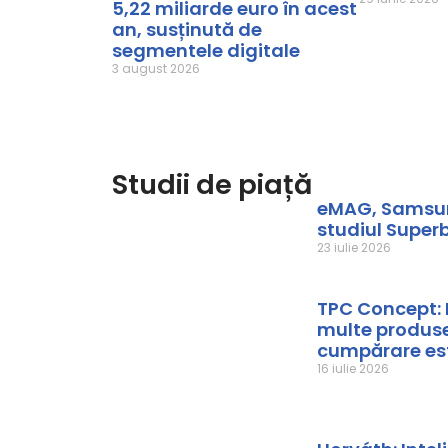
5,22 miliarde euro în acest
an, susținută de
segmentele digitale
3 august 2026
Studii de piață
eMAG, Samsung
studiul Super
23 iulie 2026
TPC Concept: 
multe produse
cumpărare est
16 iulie 2026