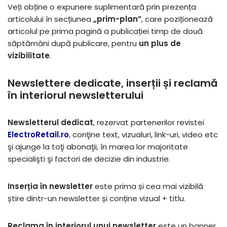
Veți obține o expunere suplimentară prin prezența
articolului în secțiunea
„prim-plan”
, care poziționează
articolul pe prima pagină a publicației timp de două
săptămâni după publicare, pentru
un plus de
vizibilitate
.
Newslettere dedicate, inserții și reclamă
în interiorul newsletterului
Newsletterul dedicat
, rezervat partenerilor revistei
ElectroRetail.ro
, conţine text, vizualuri, link-uri, video etc
şi ajunge la toţi abonaţii, în marea lor majoritate
specialişti şi factori de decizie din industrie.
Inserția în newsletter
este prima și cea mai vizibilă
știre dintr-un newsletter și conține vizual + titlu.
Reclama în interiorul unui newsletter
este un banner