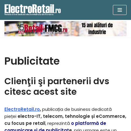
Sari
la
conținut
Publicitate
Clienţii şi partenerii dvs
citesc acest site
ElectroRetail.ro
,
publicația de business dedicată
pieței
electro-IT, telecom, tehnologie și eCommerce,
cu focus pe retail
, reprezintă
o platformă de
comunicare şi de publicitat
e
, prin urmare este un