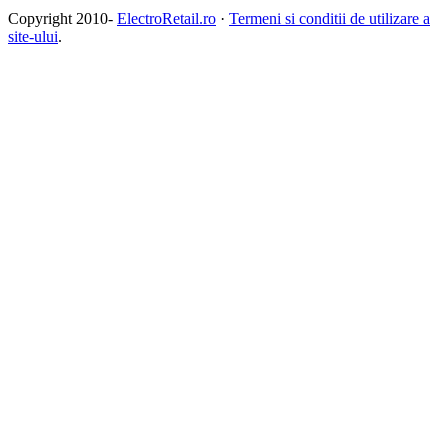
Copyright 2010-
ElectroRetail.ro
·
Termeni si conditii de utilizare a
site-ului
.