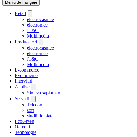
Meniu de navigare
Retail
electrocasnice
electronice
IT&C
Multimedia
Producatori
electrocasnice
electronice
IT&C
Multimedia
E-commerce
Evenimente
Interviuri
Analize
Sinteza saptamanii
Servicii
Telecom
soft
studii de piata
EcoGreen
Oameni
Tehnologie