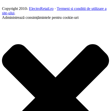
Copyright 2010-
ElectroRetail.ro
·
Termeni si conditii de utilizare a
site-ului
.
Administrează consimțămintele pentru cookie-uri