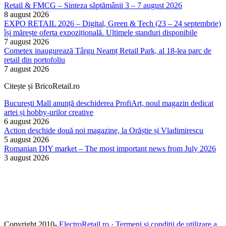
Retail & FMCG – Sinteza săptămânii 3 – 7 august 2026
8 august 2026
EXPO RETAIL 2026 – Digital, Green & Tech (23 – 24 septembrie)
își mărește oferta expozițională. Ultimele standuri disponibile
7 august 2026
Cometex inaugurează Târgu Neamț Retail Park, al 18-lea parc de
retail din portofoliu
7 august 2026
Citește și BricoRetail.ro
București Mall anunță deschiderea ProfiArt, noul magazin dedicat
artei și hobby-urilor creative
6 august 2026
Action deschide două noi magazine, la Orăștie și Vladimirescu
5 august 2026
Romanian DIY market – The most important news from July 2026
3 august 2026
Copyright 2010-
ElectroRetail.ro
·
Termeni si conditii de utilizare a