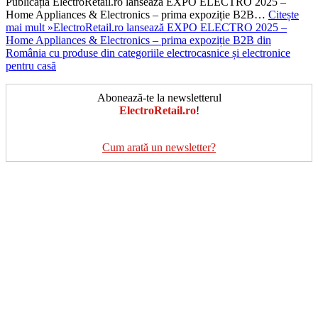
Publicația ElectroRetail.ro lansează EXPO ELECTRO 2025 –
Home Appliances & Electronics – prima expoziție B2B…
Citește
mai mult »
ElectroRetail.ro lansează EXPO ELECTRO 2025 –
Home Appliances & Electronics – prima expoziție B2B din
România cu produse din categoriile electrocasnice și electronice
pentru casă
Abonează-te la newsletterul
ElectroRetail.ro
!
Cum arată un newsletter?