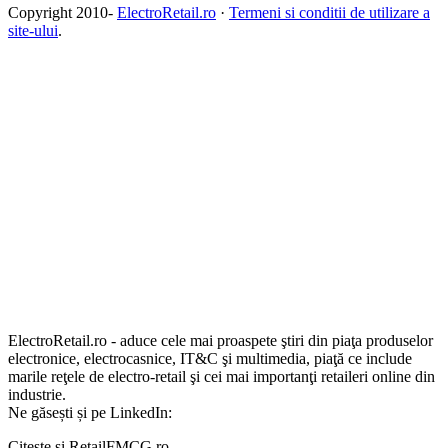
Copyright 2010-
ElectroRetail.ro
·
Termeni si conditii de utilizare a
site-ului
.
ElectroRetail.ro - aduce cele mai proaspete ştiri din piaţa produselor
electronice, electrocasnice, IT&C şi multimedia, piaţă ce include
marile reţele de electro-retail şi cei mai importanţi retaileri online din
industrie.
Ne găsești și pe LinkedIn:
Citește și RetailFMCG.ro