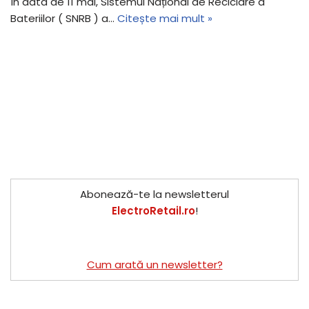
În data de 11 mai, Sistemul Național de Reciclare a
Bateriilor ( SNRB ) a…
Citește mai mult »
Abonează-te la newsletterul
ElectroRetail.ro
!
Cum arată un newsletter?