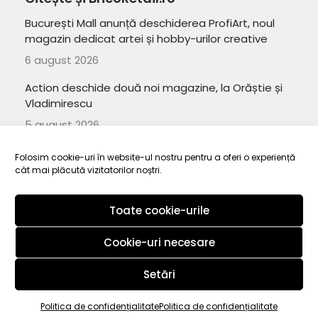
București Mall anunță deschiderea ProfiArt, noul
magazin dedicat artei și hobby-urilor creative
6 august 2026
Action deschide două noi magazine, la Orăștie și
Vladimirescu
5 august 2026
Romanian DIY market – The most important news
Folosim cookie-uri în website-ul nostru pentru a oferi o experiență
from July 2026
cât mai plăcută vizitatorilor noștri.
3 august 2026
Toate cookie-urile
Cookie-uri necesare
Copyright 2010-
ElectroRetail.ro
·
Termeni si conditii de utilizare a
site-ului
.
Setări
Copyright 2010-
2026
ElectroRetail.ro
·
Termeni si conditii de utilizare
Politica de confidențialitate
Politica de confidențialitate
a site-ului
.