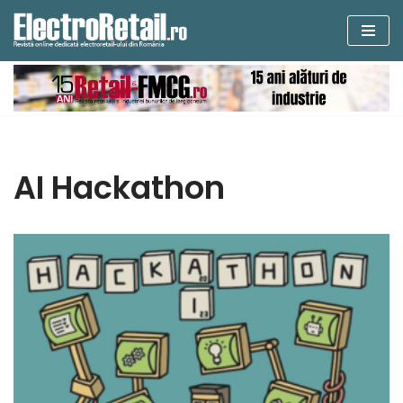
Sari
la
conținut
AI Hackathon