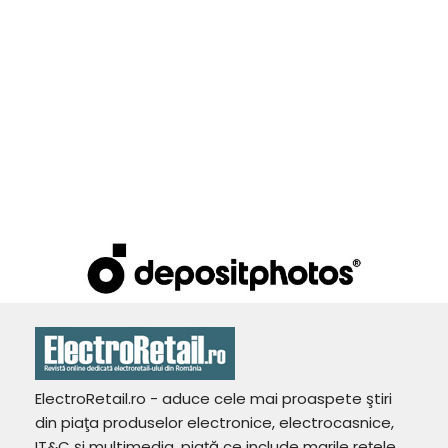
ElectroRetail.ro - aduce cele mai proaspete ştiri
din piaţa produselor electronice, electrocasnice,
IT&C şi multimedia, piaţă ce include marile reţele