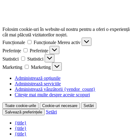
Folosim cookie-uri în website-ul nostru pentru a oferi o experiență
cât mai plăcută vizitatorilor noștri.
Funcționale
Funcționale
Mereu activ
Preferințe
Preferințe
Statistici
Statistici
Marketing
Marketing
Administrează opțiunile
Administrează serviciile
Administrează vânzătorii {vendor_count}
Citește mai multe despre aceste scopuri
Toate cookie-urile
Cookie-uri necesare
Setări
Setări
Salvează preferințele
{title}
{title}
{title}