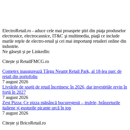
ElectroRetail.ro - aduce cele mai proaspete ştiri din piaţa produselor
electronice, electrocasnice, IT&C şi multimedia, piaţă ce include
marile reţele de electro-retail şi cei mai importanţi retaileri online din
industrie.
Ne găsești și pe LinkedIn:
Citește și RetailFMCG.ro
Cometex inaugurează Târgu Neamț Retail Park, al 18-lea parc de
retail din portofoliu
7 august 2026
Livrările de spații de retail încetinesc în 2026, dar investițiile revin în
forță în 2027
7 august 2026
Zest Pizza: Ce pizza mănâncă bucureștenii – trufele, brânzeturile
italiene și gusturile picante urcă în top
7 august 2026
Citește și BricoRetail.ro