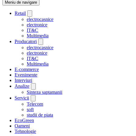
Meniu de navigare
Retail
electrocasnice
electronice
IT&C
Multimedia
Producatori
electrocasnice
electronice
IT&C
Multimedia
E-commerce
Evenimente
Interviuri
Analize
Sinteza saptamanii
Servicii
Telecom
soft
studii de piata
EcoGreen
Oameni
Tehnologie