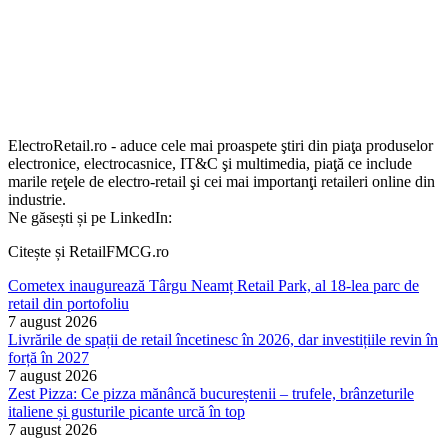
ElectroRetail.ro - aduce cele mai proaspete ştiri din piaţa produselor
electronice, electrocasnice, IT&C şi multimedia, piaţă ce include
marile reţele de electro-retail şi cei mai importanţi retaileri online din
industrie.
Ne găsești și pe LinkedIn:
Citește și RetailFMCG.ro
Cometex inaugurează Târgu Neamț Retail Park, al 18-lea parc de
retail din portofoliu
7 august 2026
Livrările de spații de retail încetinesc în 2026, dar investițiile revin în
forță în 2027
7 august 2026
Zest Pizza: Ce pizza mănâncă bucureștenii – trufele, brânzeturile
italiene și gusturile picante urcă în top
7 august 2026