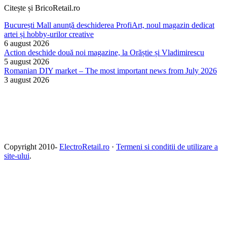
Citește și BricoRetail.ro
București Mall anunță deschiderea ProfiArt, noul magazin dedicat
artei și hobby-urilor creative
6 august 2026
Action deschide două noi magazine, la Orăștie și Vladimirescu
5 august 2026
Romanian DIY market – The most important news from July 2026
3 august 2026
Copyright 2010-
ElectroRetail.ro
·
Termeni si conditii de utilizare a
site-ului
.