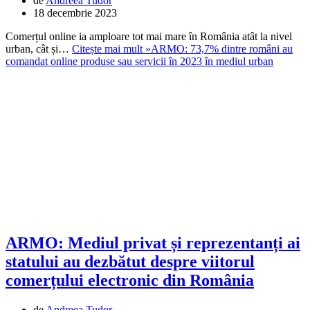
de
Andreea Tudor
18 decembrie 2023
Comerțul online ia amploare tot mai mare în România atât la nivel
urban, cât și…
Citește mai mult »
ARMO: 73,7% dintre români au
comandat online produse sau servicii în 2023 în mediul urban
ARMO: Mediul privat și reprezentanți ai
statului au dezbătut despre viitorul
comerțului electronic din România
de
Andreea Tudor