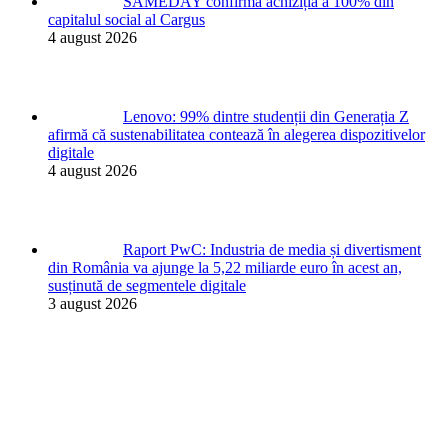
SAMEDAY confirmă achiziția a 100% din
capitalul social al Cargus
4 august 2026
Lenovo: 99% dintre studenții din Generația Z
afirmă că sustenabilitatea contează în alegerea dispozitivelor
digitale
4 august 2026
Raport PwC: Industria de media și divertisment
din România va ajunge la 5,22 miliarde euro în acest an,
susținută de segmentele digitale
3 august 2026