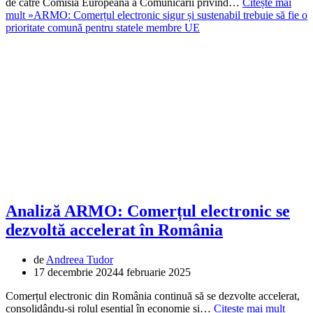
de către Comisia Europeană a Comunicării privind…
Citește mai
mult »
ARMO: Comerțul electronic sigur și sustenabil trebuie să fie o
prioritate comună pentru statele membre UE
Analiză ARMO: Comerțul electronic se
dezvoltă accelerat în România
de
Andreea Tudor
17 decembrie 2024
4 februarie 2025
Comerțul electronic din România continuă să se dezvolte accelerat,
consolidându-și rolul esențial în economie și…
Citește mai mult