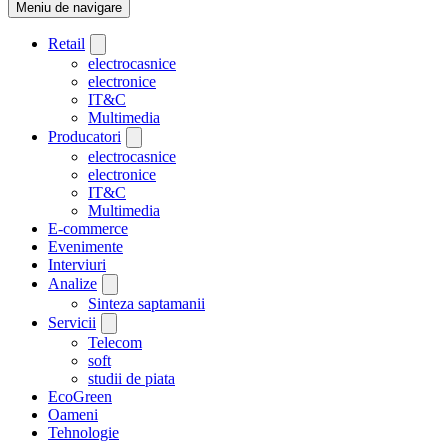
Meniu de navigare
Retail
electrocasnice
electronice
IT&C
Multimedia
Producatori
electrocasnice
electronice
IT&C
Multimedia
E-commerce
Evenimente
Interviuri
Analize
Sinteza saptamanii
Servicii
Telecom
soft
studii de piata
EcoGreen
Oameni
Tehnologie