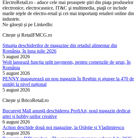
ElectroRetail.ro - aduce cele mai proaspete ştiri din piaţa produselor
electronice, electrocasnice, IT&C şi multimedia, piaţă ce include
marile reţele de electro-retail şi cei mai importanţi retaileri online din
industrie.
Ne găsești și pe LinkedIn:
Citește și RetailFMCG.ro
Situația deschiderilor de magazine din retailul alimentar din
România, în luna iulie 2026
5 august 2026
Wolt lansează funcția split payments, pentru comenzile de grup, în
România
5 august 2026
PENNY inaugurează un nou magazin în Reghin și ajunge la 470 de
unități la nivel național
5 august 2026
Citește și BricoRetail.ro
București Mall anunță deschiderea ProfiArt, noul magazin dedicat
artei și hobby-urilor creative
6 august 2026
Action deschide două noi magazine, la Orăștie și Vladimirescu
5 august 2026