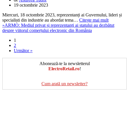
19 octombrie 2023
Miercuri, 18 octombrie 2023, reprezentanți ai Guvernului, lideri și
specialiști din industrie au abordat tema…
Citește mai mult
»
ARMO: Mediul privat și reprezentanți ai statului au dezbătut
despre viitorul comerțului electronic din România
1
2
Următor »
Abonează-te la newsletterul
ElectroRetail.ro
!
Cum arată un newsletter?