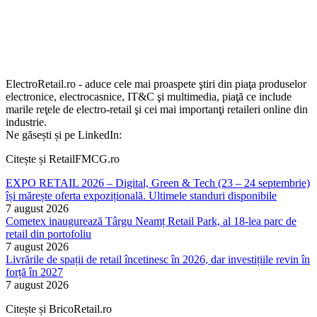
ElectroRetail.ro - aduce cele mai proaspete ştiri din piaţa produselor
electronice, electrocasnice, IT&C şi multimedia, piaţă ce include
marile reţele de electro-retail şi cei mai importanţi retaileri online din
industrie.
Ne găsești și pe LinkedIn:
Citește și RetailFMCG.ro
EXPO RETAIL 2026 – Digital, Green & Tech (23 – 24 septembrie)
își mărește oferta expozițională. Ultimele standuri disponibile
7 august 2026
Cometex inaugurează Târgu Neamț Retail Park, al 18-lea parc de
retail din portofoliu
7 august 2026
Livrările de spații de retail încetinesc în 2026, dar investițiile revin în
forță în 2027
7 august 2026
Citește și BricoRetail.ro