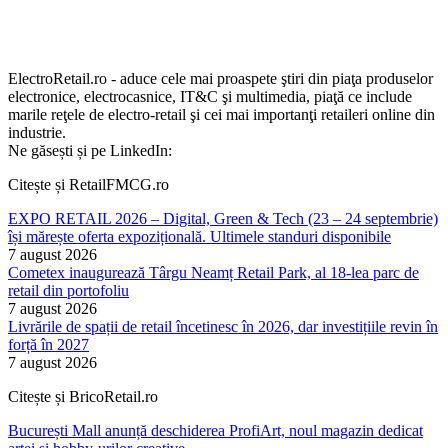
ElectroRetail.ro - aduce cele mai proaspete ştiri din piaţa produselor
electronice, electrocasnice, IT&C şi multimedia, piaţă ce include
marile reţele de electro-retail şi cei mai importanţi retaileri online din
industrie.
Ne găsești și pe LinkedIn:
Citește și RetailFMCG.ro
EXPO RETAIL 2026 – Digital, Green & Tech (23 – 24 septembrie)
își mărește oferta expozițională. Ultimele standuri disponibile
7 august 2026
Cometex inaugurează Târgu Neamț Retail Park, al 18-lea parc de
retail din portofoliu
7 august 2026
Livrările de spații de retail încetinesc în 2026, dar investițiile revin în
forță în 2027
7 august 2026
Citește și BricoRetail.ro
București Mall anunță deschiderea ProfiArt, noul magazin dedicat