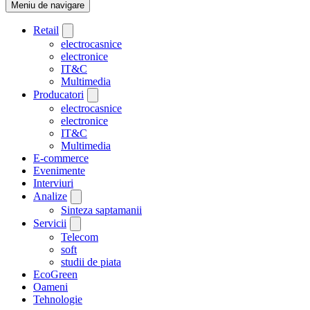
Meniu de navigare
Retail
electrocasnice
electronice
IT&C
Multimedia
Producatori
electrocasnice
electronice
IT&C
Multimedia
E-commerce
Evenimente
Interviuri
Analize
Sinteza saptamanii
Servicii
Telecom
soft
studii de piata
EcoGreen
Oameni
Tehnologie