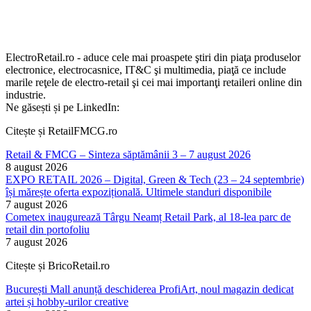
ElectroRetail.ro - aduce cele mai proaspete ştiri din piaţa produselor
electronice, electrocasnice, IT&C şi multimedia, piaţă ce include
marile reţele de electro-retail şi cei mai importanţi retaileri online din
industrie.
Ne găsești și pe LinkedIn:
Citește și RetailFMCG.ro
Retail & FMCG – Sinteza săptămânii 3 – 7 august 2026
8 august 2026
EXPO RETAIL 2026 – Digital, Green & Tech (23 – 24 septembrie)
își mărește oferta expozițională. Ultimele standuri disponibile
7 august 2026
Cometex inaugurează Târgu Neamț Retail Park, al 18-lea parc de
retail din portofoliu
7 august 2026
Citește și BricoRetail.ro
București Mall anunță deschiderea ProfiArt, noul magazin dedicat
artei și hobby-urilor creative