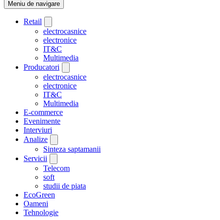
Meniu de navigare
Retail
electrocasnice
electronice
IT&C
Multimedia
Producatori
electrocasnice
electronice
IT&C
Multimedia
E-commerce
Evenimente
Interviuri
Analize
Sinteza saptamanii
Servicii
Telecom
soft
studii de piata
EcoGreen
Oameni
Tehnologie