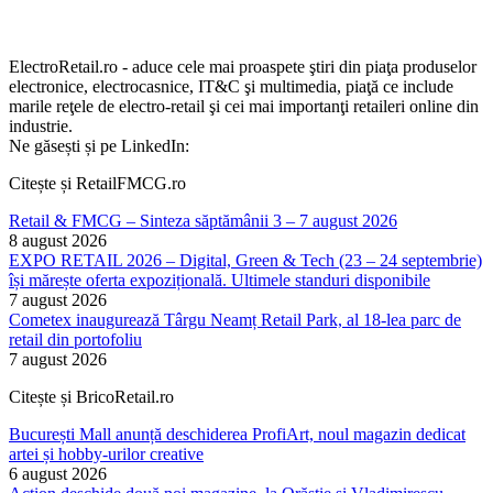
ElectroRetail.ro - aduce cele mai proaspete ştiri din piaţa produselor
electronice, electrocasnice, IT&C şi multimedia, piaţă ce include
marile reţele de electro-retail şi cei mai importanţi retaileri online din
industrie.
Ne găsești și pe LinkedIn:
Citește și RetailFMCG.ro
Retail & FMCG – Sinteza săptămânii 3 – 7 august 2026
8 august 2026
EXPO RETAIL 2026 – Digital, Green & Tech (23 – 24 septembrie)
își mărește oferta expozițională. Ultimele standuri disponibile
7 august 2026
Cometex inaugurează Târgu Neamț Retail Park, al 18-lea parc de
retail din portofoliu
7 august 2026
Citește și BricoRetail.ro
București Mall anunță deschiderea ProfiArt, noul magazin dedicat
artei și hobby-urilor creative
6 august 2026