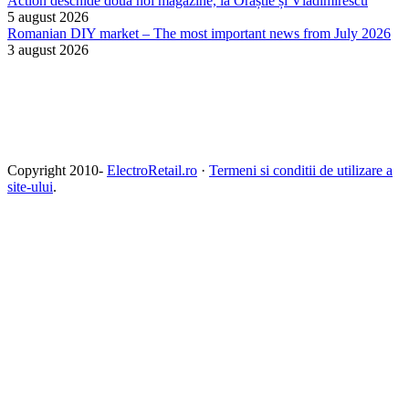
Action deschide două noi magazine, la Orăștie și Vladimirescu
5 august 2026
Romanian DIY market – The most important news from July 2026
3 august 2026
Copyright 2010-
ElectroRetail.ro
·
Termeni si conditii de utilizare a
site-ului
.