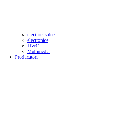
electrocasnice
electronice
IT&C
Multimedia
Producatori