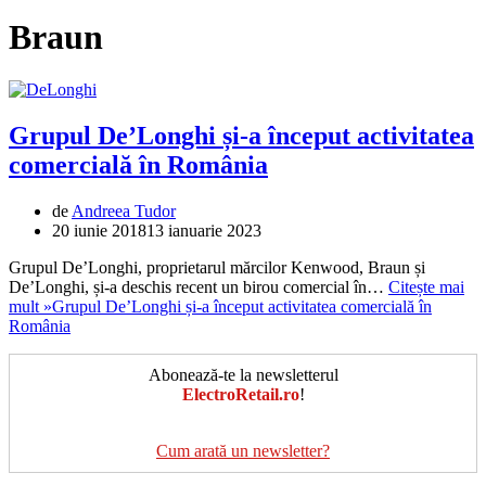
Braun
Grupul De’Longhi și-a început activitatea
comercială în România
de
Andreea Tudor
20 iunie 2018
13 ianuarie 2023
Grupul De’Longhi, proprietarul mărcilor Kenwood, Braun și
De’Longhi, și-a deschis recent un birou comercial în…
Citește mai
mult »
Grupul De’Longhi și-a început activitatea comercială în
România
Abonează-te la newsletterul
ElectroRetail.ro
!
Cum arată un newsletter?