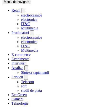
Meniu de navigare
Retail
electrocasnice
electronice
IT&C
Multimedia
Producatori
electrocasnice
electronice
IT&C
Multimedia
E-commerce
Evenimente
Interviuri
Analize
Sinteza saptamanii
Servicii
Telecom
soft
studii de piata
EcoGreen
Oameni
Tehnologie