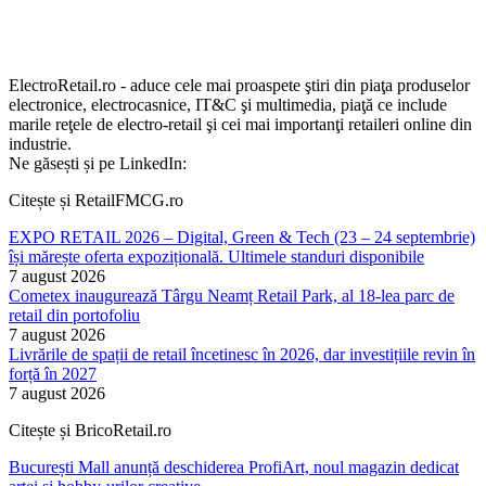
ElectroRetail.ro - aduce cele mai proaspete ştiri din piaţa produselor
electronice, electrocasnice, IT&C şi multimedia, piaţă ce include
marile reţele de electro-retail şi cei mai importanţi retaileri online din
industrie.
Ne găsești și pe LinkedIn:
Citește și RetailFMCG.ro
EXPO RETAIL 2026 – Digital, Green & Tech (23 – 24 septembrie)
își mărește oferta expozițională. Ultimele standuri disponibile
7 august 2026
Cometex inaugurează Târgu Neamț Retail Park, al 18-lea parc de
retail din portofoliu
7 august 2026
Livrările de spații de retail încetinesc în 2026, dar investițiile revin în
forță în 2027
7 august 2026
Citește și BricoRetail.ro
București Mall anunță deschiderea ProfiArt, noul magazin dedicat