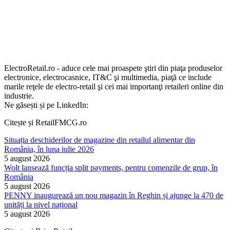
ElectroRetail.ro - aduce cele mai proaspete ştiri din piaţa produselor
electronice, electrocasnice, IT&C şi multimedia, piaţă ce include
marile reţele de electro-retail şi cei mai importanţi retaileri online din
industrie.
Ne găsești și pe LinkedIn:
Citește și RetailFMCG.ro
Situația deschiderilor de magazine din retailul alimentar din
România, în luna iulie 2026
5 august 2026
Wolt lansează funcția split payments, pentru comenzile de grup, în
România
5 august 2026
PENNY inaugurează un nou magazin în Reghin și ajunge la 470 de
unități la nivel național
5 august 2026