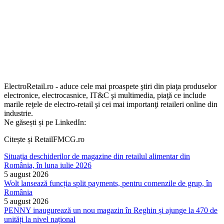
ElectroRetail.ro - aduce cele mai proaspete ştiri din piaţa produselor
electronice, electrocasnice, IT&C şi multimedia, piaţă ce include
marile reţele de electro-retail şi cei mai importanţi retaileri online din
industrie.
Ne găsești și pe LinkedIn:
Citește și RetailFMCG.ro
Situația deschiderilor de magazine din retailul alimentar din
România, în luna iulie 2026
5 august 2026
Wolt lansează funcția split payments, pentru comenzile de grup, în
România
5 august 2026
PENNY inaugurează un nou magazin în Reghin și ajunge la 470 de
unități la nivel național