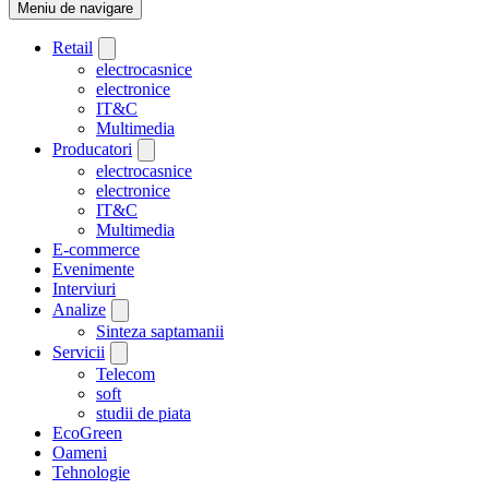
Meniu de navigare
Retail
electrocasnice
electronice
IT&C
Multimedia
Producatori
electrocasnice
electronice
IT&C
Multimedia
E-commerce
Evenimente
Interviuri
Analize
Sinteza saptamanii
Servicii
Telecom
soft
studii de piata
EcoGreen
Oameni
Tehnologie