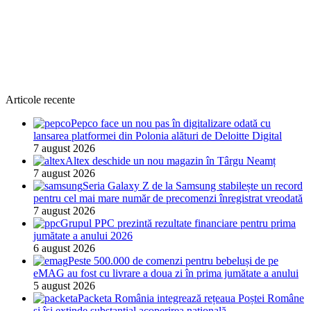
Articole recente
Pepco face un nou pas în digitalizare odată cu
lansarea platformei din Polonia alături de Deloitte Digital
7 august 2026
Altex deschide un nou magazin în Târgu Neamț
7 august 2026
Seria Galaxy Z de la Samsung stabilește un record
pentru cel mai mare număr de precomenzi înregistrat vreodată
7 august 2026
Grupul PPC prezintă rezultate financiare pentru prima
jumătate a anului 2026
6 august 2026
Peste 500.000 de comenzi pentru bebeluși de pe
eMAG au fost cu livrare a doua zi în prima jumătate a anului
5 august 2026
Packeta România integrează rețeaua Poștei Române
și își extinde substanțial acoperirea națională