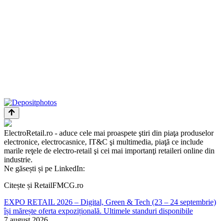
ElectroRetail.ro - aduce cele mai proaspete ştiri din piaţa produselor
electronice, electrocasnice, IT&C şi multimedia, piaţă ce include
marile reţele de electro-retail şi cei mai importanţi retaileri online din
industrie.
Ne găsești și pe LinkedIn:
Citește și RetailFMCG.ro
EXPO RETAIL 2026 – Digital, Green & Tech (23 – 24 septembrie)
își mărește oferta expozițională. Ultimele standuri disponibile
7 august 2026