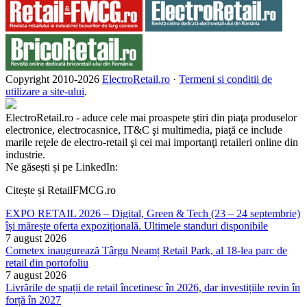
Copyright 2010-
2026
ElectroRetail.ro
·
Termeni si conditii de
utilizare a site-ului
.
ElectroRetail.ro - aduce cele mai proaspete ştiri din piaţa produselor
electronice, electrocasnice, IT&C şi multimedia, piaţă ce include
marile reţele de electro-retail şi cei mai importanţi retaileri online din
industrie.
Ne găsești și pe LinkedIn:
Citește și RetailFMCG.ro
EXPO RETAIL 2026 – Digital, Green & Tech (23 – 24 septembrie)
își mărește oferta expozițională. Ultimele standuri disponibile
7 august 2026
Cometex inaugurează Târgu Neamț Retail Park, al 18-lea parc de
retail din portofoliu
7 august 2026
Livrările de spații de retail încetinesc în 2026, dar investițiile revin în
forță în 2027