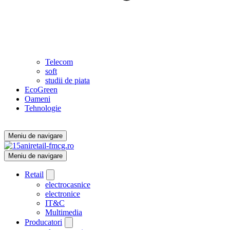
Telecom
soft
studii de piata
EcoGreen
Oameni
Tehnologie
Meniu de navigare
Meniu de navigare
Retail
electrocasnice
electronice
IT&C
Multimedia
Producatori