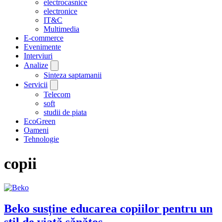
electrocasnice
electronice
IT&C
Multimedia
E-commerce
Evenimente
Interviuri
Analize
Sinteza saptamanii
Servicii
Telecom
soft
studii de piata
EcoGreen
Oameni
Tehnologie
copii
Beko susține educarea copiilor pentru un
stil de viață sănătos