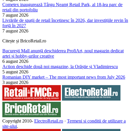
Cometex inaugurează Târgu Neamț Retail Park, al 18-lea parc de
retail din portofoliu
7 august 2026
Livrările de spații de retail încetinesc în 2026, dar investițiile revin în
forță în 2027
7 august 2026
Citește și BricoRetail.ro
București Mall anunță deschiderea ProfiArt, noul magazin dedicat
artei și hobby-urilor creative
6 august 2026
Action deschide două noi magazine, la Orăștie și Vladimirescu
5 august 2026
Romanian DIY market – The most important news from July 2026
3 august 2026
Copyright 2010-
ElectroRetail.ro
·
Termeni si conditii de utilizare a
site-ului
.