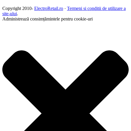
Copyright 2010-
ElectroRetail.ro
·
Termeni si conditii de utilizare a
site-ului
.
Administrează consimțămintele pentru cookie-uri