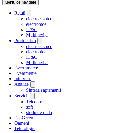
Meniu de navigare
Retail
electrocasnice
electronice
IT&C
Multimedia
Producatori
electrocasnice
electronice
IT&C
Multimedia
E-commerce
Evenimente
Interviuri
Analize
Sinteza saptamanii
Servicii
Telecom
soft
studii de piata
EcoGreen
Oameni
Tehnologie