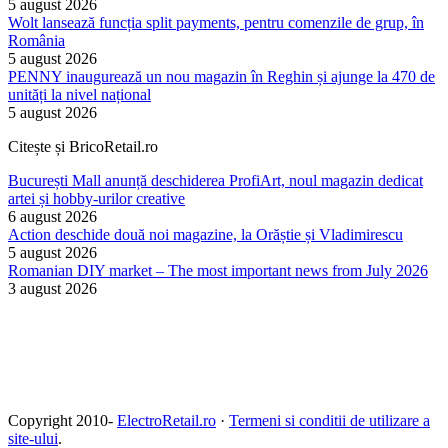
5 august 2026
Wolt lansează funcția split payments, pentru comenzile de grup, în
România
5 august 2026
PENNY inaugurează un nou magazin în Reghin și ajunge la 470 de
unități la nivel național
5 august 2026
Citește și BricoRetail.ro
București Mall anunță deschiderea ProfiArt, noul magazin dedicat
artei și hobby-urilor creative
6 august 2026
Action deschide două noi magazine, la Orăștie și Vladimirescu
5 august 2026
Romanian DIY market – The most important news from July 2026
3 august 2026
Copyright 2010-
ElectroRetail.ro
·
Termeni si conditii de utilizare a
site-ului
.