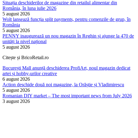
Situația deschiderilor de magazine din retailul alimentar din
România, în luna iulie 2026
5 august 2026
Wolt lansează funcția split payments, pentru comenzile de grup, în
România
5 august 2026
PENNY inaugurează un nou magazin în Reghin și ajunge la 470 de
unități la nivel național
5 august 2026
Citește și BricoRetail.ro
București Mall anunță deschiderea ProfiArt, noul magazin dedicat
artei și hobby-urilor creative
6 august 2026
Action deschide două noi magazine, la Orăștie și Vladimirescu
5 august 2026
Romanian DIY market – The most important news from July 2026
3 august 2026