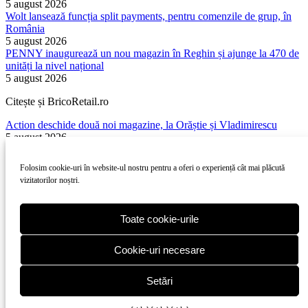
5 august 2026
Wolt lansează funcția split payments, pentru comenzile de grup, în
România
5 august 2026
PENNY inaugurează un nou magazin în Reghin și ajunge la 470 de
unități la nivel național
5 august 2026
Citește și BricoRetail.ro
Action deschide două noi magazine, la Orăștie și Vladimirescu
5 august 2026
Romanian DIY market – The most important news from July 2026
3 august 2026
Folosim cookie-uri în website-ul nostru pentru a oferi o experiență cât mai plăcută
Action deschide un nou magazin, la Zărnești
vizitatorilor noștri.
28 iulie 2026
Toate cookie-urile
Copyright 2010-
ElectroRetail.ro
·
Termeni si conditii de utilizare a
Cookie-uri necesare
site-ului
.
Setări
Copyright 2010-
2026
ElectroRetail.ro
·
Termeni si conditii de