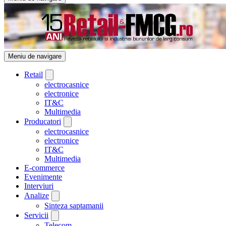
Meniu de navigare
Retail
electrocasnice
electronice
IT&C
Multimedia
Producatori
electrocasnice
electronice
IT&C
Multimedia
E-commerce
Evenimente
Interviuri
Analize
Sinteza saptamanii
Servicii
Telecom