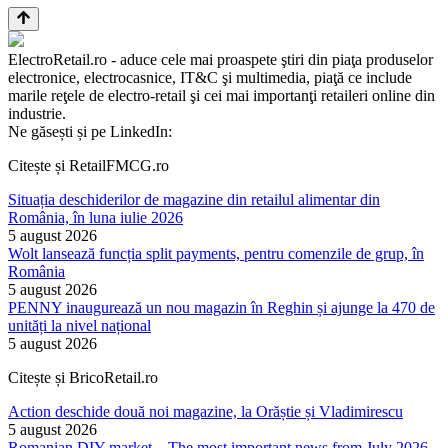
ElectroRetail.ro - aduce cele mai proaspete ştiri din piaţa produselor
electronice, electrocasnice, IT&C şi multimedia, piaţă ce include
marile reţele de electro-retail şi cei mai importanţi retaileri online din
industrie.
Ne găsești și pe LinkedIn:
Citește și RetailFMCG.ro
Situația deschiderilor de magazine din retailul alimentar din
România, în luna iulie 2026
5 august 2026
Wolt lansează funcția split payments, pentru comenzile de grup, în
România
5 august 2026
PENNY inaugurează un nou magazin în Reghin și ajunge la 470 de
unități la nivel național
5 august 2026
Citește și BricoRetail.ro
Action deschide două noi magazine, la Orăștie și Vladimirescu
5 august 2026
Romanian DIY market – The most important news from July 2026