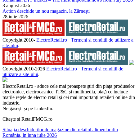
3 august 2026
Action deschide un nou magazin, la Zărnești
28 iulie 2026
Copyright 2010-
ElectroRetail.ro
·
Termeni si conditii de utilizare a
site-ului
.
Copyright 2010-
2026
ElectroRetail.ro
·
Termeni si conditii de
utilizare a site-ului
.
ElectroRetail.ro - aduce cele mai proaspete ştiri din piaţa produselor
electronice, electrocasnice, IT&C şi multimedia, piaţă ce include
marile reţele de electro-retail şi cei mai importanţi retaileri online din
industrie.
Ne găsești și pe LinkedIn:
Citește și RetailFMCG.ro
Situația deschiderilor de magazine din retailul alimentar din
România, în luna iulie 2026