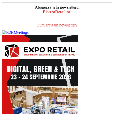
Abonează-te la newsletterul
ElectroRetail.ro
!
Cum arată un newsletter?