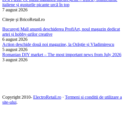
italiene și gusturile picante urcă în top
7 august 2026
Citește și BricoRetail.ro
București Mall anunță deschiderea ProfiArt, noul magazin dedicat
artei și hobby-urilor creative
6 august 2026
Action deschide două noi magazine, la Orăștie și Vladimirescu
5 august 2026
Romanian DIY market – The most important news from July 2026
3 august 2026
Copyright 2010-
ElectroRetail.ro
·
Termeni si conditii de utilizare a
site-ului
.