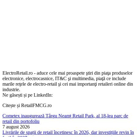
ElectroRetail.ro - aduce cele mai proaspete ştiri din piaţa produselor
electronice, electrocasnice, IT&C şi multimedia, piaţă ce include
marile reţele de electro-retail şi cei mai importanţi retaileri online din
industrie.
Ne găsești și pe LinkedIn:
Citește și RetailFMCG.ro
Cometex inaugurează Târgu Neamț Retail Park, al 18-lea parc de
retail din portofoliu
7 august 2026
Livrările de spații de retail încetinesc în 2026, dar investițiile revin în