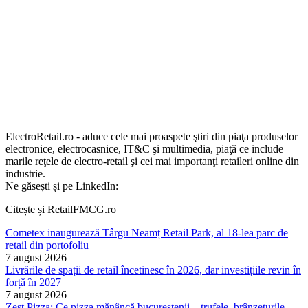
ElectroRetail.ro - aduce cele mai proaspete ştiri din piaţa produselor
electronice, electrocasnice, IT&C şi multimedia, piaţă ce include
marile reţele de electro-retail şi cei mai importanţi retaileri online din
industrie.
Ne găsești și pe LinkedIn:
Citește și RetailFMCG.ro
Cometex inaugurează Târgu Neamț Retail Park, al 18-lea parc de
retail din portofoliu
7 august 2026
Livrările de spații de retail încetinesc în 2026, dar investițiile revin în
forță în 2027
7 august 2026
Zest Pizza: Ce pizza mănâncă bucureștenii – trufele, brânzeturile