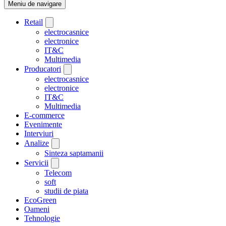
Meniu de navigare
Retail
electrocasnice
electronice
IT&C
Multimedia
Producatori
electrocasnice
electronice
IT&C
Multimedia
E-commerce
Evenimente
Interviuri
Analize
Sinteza saptamanii
Servicii
Telecom
soft
studii de piata
EcoGreen
Oameni
Tehnologie