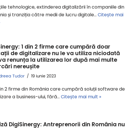
iile tehnologice, extinderea digitalizării în companiile din
a și tranziția către medii de lucru digitale…
Citește mai
»
Sinergy: 1 din 2 firme care cumpără doar
ații de digitalizare nu le va utiliza niciodată
va renunța la utilizarea lor după mai multe
rcări nereușite
dreea Tudor
19 iunie 2023
in 2 firme din România care cumpără soluții software de
lizare a business-ului, fără…
Citește mai mult »
iză DigiSinergy: Antreprenorii din România nu