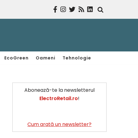
EcoGreen
Oameni
Tehnologie
Abonează-te la newsletterul
ElectroRetail.ro
!
Cum arată un newsletter?