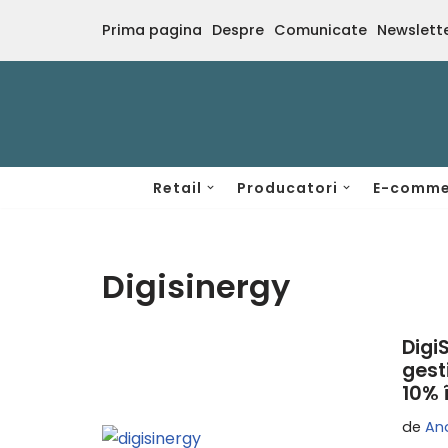
Prima pagina
Despre
Comunicate
Newslett
Sari
la
conținut
Retail
Producatori
E-comme
Digisinergy
Digi
gest
10% 
de
An