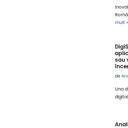
Inovaț
Români
mult 
Digi
aplic
sau 
înce
de
An
Una d
digita
Anal