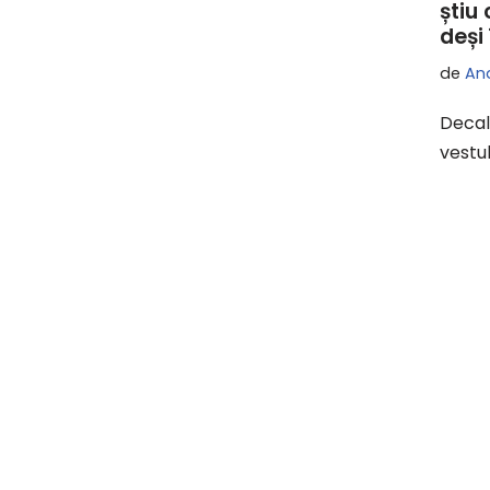
știu 
deși 
de
An
Decala
vestu