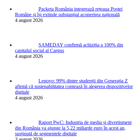
Packeta România integrează rețeaua Poștei
Române și își extinde substanțial acoperirea națională
4 august 2026
SAMEDAY confirmă achiziția a 100% din
capitalul social al Cargus
4 august 2026
Lenovo: 99% dintre studenții din Generația Z
afirmă că sustenabilitatea contează în alegerea dispozitivelor
digitale
4 august 2026
Raport PwC: Industria de media și divertisment
din România va ajunge la 5,22 miliarde euro în acest an,
susținută de segmentele digitale
3 august 2026