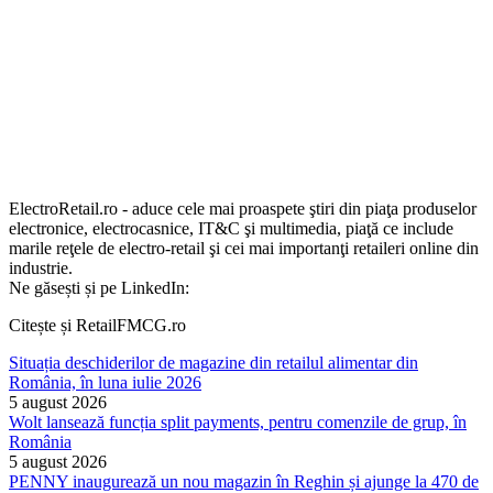
ElectroRetail.ro - aduce cele mai proaspete ştiri din piaţa produselor
electronice, electrocasnice, IT&C şi multimedia, piaţă ce include
marile reţele de electro-retail şi cei mai importanţi retaileri online din
industrie.
Ne găsești și pe LinkedIn:
Citește și RetailFMCG.ro
Situația deschiderilor de magazine din retailul alimentar din
România, în luna iulie 2026
5 august 2026
Wolt lansează funcția split payments, pentru comenzile de grup, în
România
5 august 2026
PENNY inaugurează un nou magazin în Reghin și ajunge la 470 de