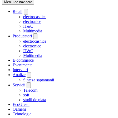
Meniu de navigare
Retail
electrocasnice
electronice
IT&C
Multimedia
Producatori
electrocasnice
electronice
IT&C
Multimedia
E-commerce
Evenimente
Interviuri
Analize
Sinteza saptamanii
Servicii
Telecom
soft
studii de piata
EcoGreen
Oameni
Tehnologie