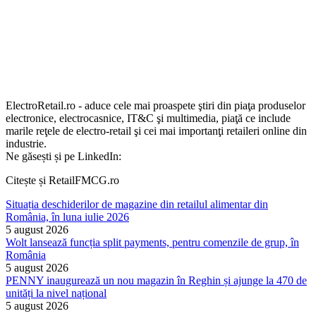
ElectroRetail.ro - aduce cele mai proaspete ştiri din piaţa produselor
electronice, electrocasnice, IT&C şi multimedia, piaţă ce include
marile reţele de electro-retail şi cei mai importanţi retaileri online din
industrie.
Ne găsești și pe LinkedIn:
Citește și RetailFMCG.ro
Situația deschiderilor de magazine din retailul alimentar din
România, în luna iulie 2026
5 august 2026
Wolt lansează funcția split payments, pentru comenzile de grup, în
România
5 august 2026
PENNY inaugurează un nou magazin în Reghin și ajunge la 470 de
unități la nivel național
5 august 2026