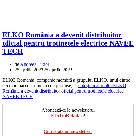
ELKO România a devenit distribuitor
oficial pentru trotinetele electrice NAVEE
TECH
de
Andreea Tudor
25 aprilie 2023
25 aprilie 2023
ELKO Romania, companie membră a grupului ELKO, unul dintre
cei mai mari distribuitori de produse,…
Citește mai mult »
ELKO
România a devenit distribuitor oficial pentru trotinetele electrice
NAVEE TECH
Abonează-te la newsletterul
ElectroRetail.ro
!
Cum arată un newsletter?