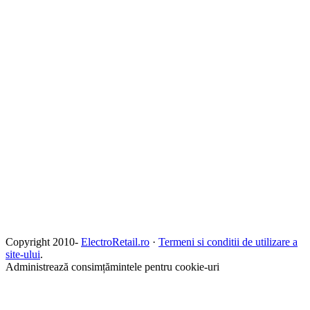
Copyright 2010-
ElectroRetail.ro
·
Termeni si conditii de utilizare a
site-ului
.
Administrează consimțămintele pentru cookie-uri