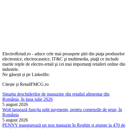
ElectroRetail.ro - aduce cele mai proaspete ştiri din piaţa produselor
electronice, electrocasnice, IT&C şi multimedia, piaţă ce include
marile reţele de electro-retail şi cei mai importanţi retaileri online din
industrie.
Ne găsești și pe LinkedIn:
Citește și RetailFMCG.ro
Situația deschiderilor de magazine din retailul alimentar din
România, în luna iulie 2026
5 august 2026
Wolt lansează funcția split payments, pentru comenzile de grup, în
România
5 august 2026
PENNY inaugurează un nou magazin în Reghin și ajunge la 470 de