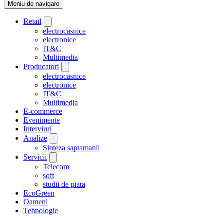
Meniu de navigare
Retail
electrocasnice
electronice
IT&C
Multimedia
Producatori
electrocasnice
electronice
IT&C
Multimedia
E-commerce
Evenimente
Interviuri
Analize
Sinteza saptamanii
Servicii
Telecom
soft
studii de piata
EcoGreen
Oameni
Tehnologie