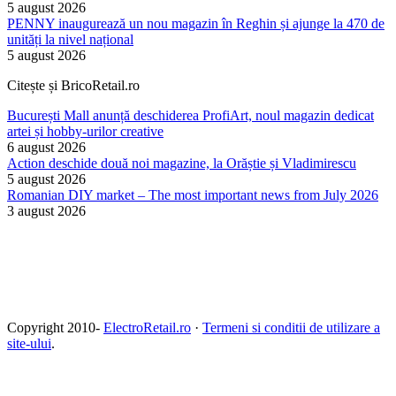
5 august 2026
PENNY inaugurează un nou magazin în Reghin și ajunge la 470 de
unități la nivel național
5 august 2026
Citește și BricoRetail.ro
București Mall anunță deschiderea ProfiArt, noul magazin dedicat
artei și hobby-urilor creative
6 august 2026
Action deschide două noi magazine, la Orăștie și Vladimirescu
5 august 2026
Romanian DIY market – The most important news from July 2026
3 august 2026
Copyright 2010-
ElectroRetail.ro
·
Termeni si conditii de utilizare a
site-ului
.