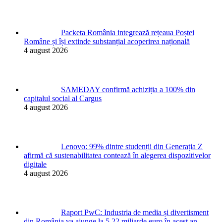
Packeta România integrează rețeaua Poștei
Române și își extinde substanțial acoperirea națională
4 august 2026
SAMEDAY confirmă achiziția a 100% din
capitalul social al Cargus
4 august 2026
Lenovo: 99% dintre studenții din Generația Z
afirmă că sustenabilitatea contează în alegerea dispozitivelor
digitale
4 august 2026
Raport PwC: Industria de media și divertisment
din România va ajunge la 5,22 miliarde euro în acest an,