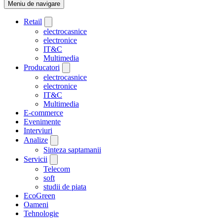
Meniu de navigare
Retail
electrocasnice
electronice
IT&C
Multimedia
Producatori
electrocasnice
electronice
IT&C
Multimedia
E-commerce
Evenimente
Interviuri
Analize
Sinteza saptamanii
Servicii
Telecom
soft
studii de piata
EcoGreen
Oameni
Tehnologie