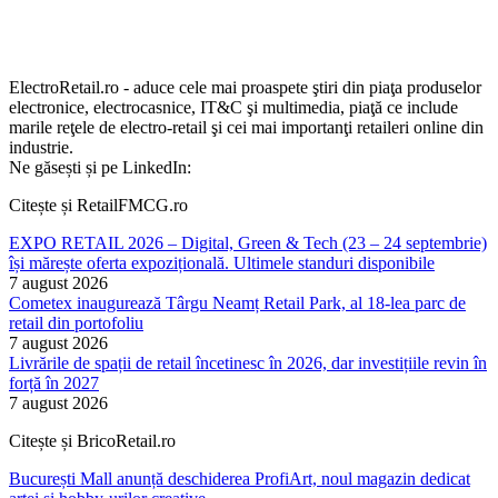
ElectroRetail.ro - aduce cele mai proaspete ştiri din piaţa produselor
electronice, electrocasnice, IT&C şi multimedia, piaţă ce include
marile reţele de electro-retail şi cei mai importanţi retaileri online din
industrie.
Ne găsești și pe LinkedIn:
Citește și RetailFMCG.ro
EXPO RETAIL 2026 – Digital, Green & Tech (23 – 24 septembrie)
își mărește oferta expozițională. Ultimele standuri disponibile
7 august 2026
Cometex inaugurează Târgu Neamț Retail Park, al 18-lea parc de
retail din portofoliu
7 august 2026
Livrările de spații de retail încetinesc în 2026, dar investițiile revin în
forță în 2027
7 august 2026
Citește și BricoRetail.ro
București Mall anunță deschiderea ProfiArt, noul magazin dedicat