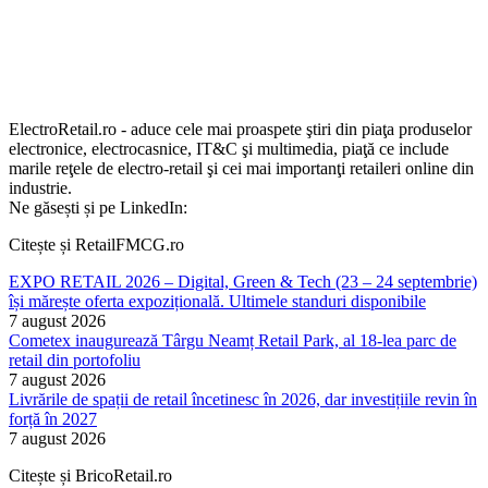
ElectroRetail.ro - aduce cele mai proaspete ştiri din piaţa produselor
electronice, electrocasnice, IT&C şi multimedia, piaţă ce include
marile reţele de electro-retail şi cei mai importanţi retaileri online din
industrie.
Ne găsești și pe LinkedIn:
Citește și RetailFMCG.ro
EXPO RETAIL 2026 – Digital, Green & Tech (23 – 24 septembrie)
își mărește oferta expozițională. Ultimele standuri disponibile
7 august 2026
Cometex inaugurează Târgu Neamț Retail Park, al 18-lea parc de
retail din portofoliu
7 august 2026
Livrările de spații de retail încetinesc în 2026, dar investițiile revin în
forță în 2027
7 august 2026
Citește și BricoRetail.ro