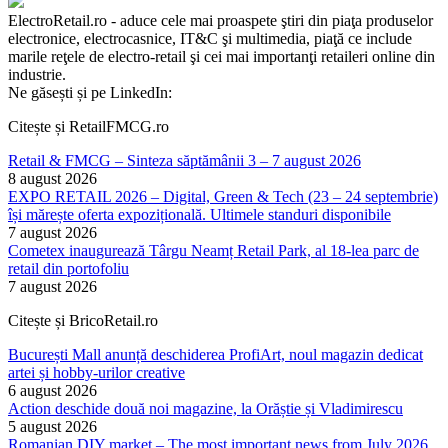
ElectroRetail.ro - aduce cele mai proaspete ştiri din piaţa produselor
electronice, electrocasnice, IT&C şi multimedia, piaţă ce include
marile reţele de electro-retail şi cei mai importanţi retaileri online din
industrie.
Ne găsești și pe LinkedIn:
Citește și RetailFMCG.ro
Retail & FMCG – Sinteza săptămânii 3 – 7 august 2026
8 august 2026
EXPO RETAIL 2026 – Digital, Green & Tech (23 – 24 septembrie)
își mărește oferta expozițională. Ultimele standuri disponibile
7 august 2026
Cometex inaugurează Târgu Neamț Retail Park, al 18-lea parc de
retail din portofoliu
7 august 2026
Citește și BricoRetail.ro
București Mall anunță deschiderea ProfiArt, noul magazin dedicat
artei și hobby-urilor creative
6 august 2026
Action deschide două noi magazine, la Orăștie și Vladimirescu
5 august 2026
Romanian DIY market – The most important news from July 2026