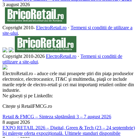
3 august 2026
Copyright 2010-
ElectroRetail.ro
·
Termeni si conditii de utilizare a
site-ului
.
Copyright 2010-
2026
ElectroRetail.ro
·
Termeni si conditii de
utilizare a site-ului
.
ElectroRetail.ro - aduce cele mai proaspete ştiri din piaţa produselor
electronice, electrocasnice, IT&C şi multimedia, piaţă ce include
marile reţele de electro-retail şi cei mai importanţi retaileri online din
industrie.
Ne găsești și pe LinkedIn:
Citește și RetailFMCG.ro
Retail & FMCG – Sinteza săptămânii 3 – 7 august 2026
8 august 2026
EXPO RETAIL 2026 – Digital, Green & Tech (23 – 24 septembrie)
își mărește oferta expozițională. Ultimele standuri disponibile