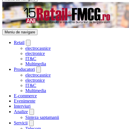
Meniu de navigare
Retail
electrocasnice
electronice
IT&C
Multimedia
Producatori
electrocasnice
electronice
IT&C
Multimedia
E-commerce
Evenimente
Interviuri
Analize
Sinteza saptamanii
Servicii
Telecom