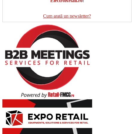
ElectroRetail.ro
!
Cum arată un newsletter?