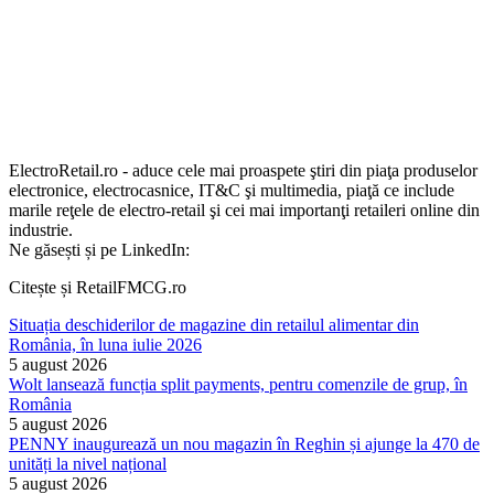
ElectroRetail.ro - aduce cele mai proaspete ştiri din piaţa produselor
electronice, electrocasnice, IT&C şi multimedia, piaţă ce include
marile reţele de electro-retail şi cei mai importanţi retaileri online din
industrie.
Ne găsești și pe LinkedIn:
Citește și RetailFMCG.ro
Situația deschiderilor de magazine din retailul alimentar din
România, în luna iulie 2026
5 august 2026
Wolt lansează funcția split payments, pentru comenzile de grup, în
România
5 august 2026
PENNY inaugurează un nou magazin în Reghin și ajunge la 470 de
unități la nivel național
5 august 2026