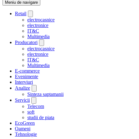
Meniu de navigare
Retail
electrocasnice
electronice
IT&C
Multimedia
Producatori
electrocasnice
electronice
IT&C
Multimedia
E-commerce
Evenimente
Interviuri
Analize
Sinteza saptamanii
Servicii
Telecom
soft
studii de piata
EcoGreen
Oameni
Tehnologie