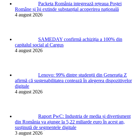
Packeta România integrează rețeaua Poștei
Române și își extinde substanțial acoperirea națională
4 august 2026
SAMEDAY confirmă achiziția a 100% din
capitalul social al Cargus
4 august 2026
Lenovo: 99% dintre studenții din Generația Z
afirmă că sustenabilitatea contează în alegerea dispozitivelor
digitale
4 august 2026
Raport PwC: Industria de media și divertisment
din România va ajunge la 5,22 miliarde euro în acest an,
susținută de segmentele digitale
3 august 2026