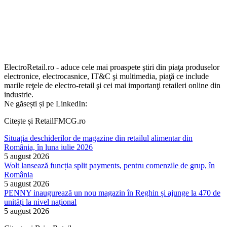
ElectroRetail.ro - aduce cele mai proaspete ştiri din piaţa produselor
electronice, electrocasnice, IT&C şi multimedia, piaţă ce include
marile reţele de electro-retail şi cei mai importanţi retaileri online din
industrie.
Ne găsești și pe LinkedIn:
Citește și RetailFMCG.ro
Situația deschiderilor de magazine din retailul alimentar din
România, în luna iulie 2026
5 august 2026
Wolt lansează funcția split payments, pentru comenzile de grup, în
România
5 august 2026
PENNY inaugurează un nou magazin în Reghin și ajunge la 470 de
unități la nivel național
5 august 2026