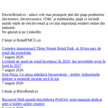
ElectroRetail.ro - aduce cele mai proaspete ştiri din piaţa produselor
electronice, electrocasnice, IT&C şi multimedia, piaţă ce include
marile reţele de electro-retail şi cei mai importanţi retaileri online din
industrie.
Ne găsești și pe LinkedIn:
Citește și RetailFMCG.ro
Cometex inaugurează Târgu Neamț Retail Park, al 18-lea parc de
retail din portofoliu
7 august 2026
Livrările de spații de retail încetinesc în 2026, dar investițiile revin în
forță în 2027
7 august 2026
Zest Pizza: Ce pizza mănâncă bucureștenii – trufele, brânzeturile
italiene și gusturile picante urcă în top
7 august 2026
Citește și BricoRetail.ro
București Mall anunță deschiderea ProfiArt, noul magazin dedicat
artei și hobby-urilor creative