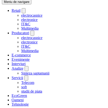
Meniu de navigare
Retail
electrocasnice
electronice
IT&C
Multimedia
Producatori
electrocasnice
electronice
IT&C
Multimedia
E-commerce
Evenimente
Interviuri
Analize
Sinteza saptamanii
Servicii
Telecom
soft
studii de piata
EcoGreen
Oameni
Tehnologie