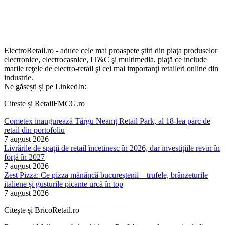
ElectroRetail.ro - aduce cele mai proaspete ştiri din piaţa produselor
electronice, electrocasnice, IT&C şi multimedia, piaţă ce include
marile reţele de electro-retail şi cei mai importanţi retaileri online din
industrie.
Ne găsești și pe LinkedIn:
Citește și RetailFMCG.ro
Cometex inaugurează Târgu Neamț Retail Park, al 18-lea parc de
retail din portofoliu
7 august 2026
Livrările de spații de retail încetinesc în 2026, dar investițiile revin în
forță în 2027
7 august 2026
Zest Pizza: Ce pizza mănâncă bucureștenii – trufele, brânzeturile
italiene și gusturile picante urcă în top
7 august 2026
Citește și BricoRetail.ro