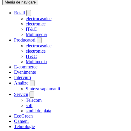
Meniu de navigare
Retail
electrocasnice
electronice
IT&C
Multimedia
Producatori
electrocasnice
electronice
IT&C
Multimedia
E-commerce
Evenimente
Interviuri
Analize
Sinteza saptamanii
Servicii
Telecom
soft
studii de piata
EcoGreen
Oameni
Tehnologie