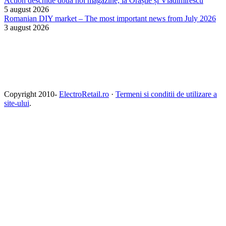
Action deschide două noi magazine, la Orăștie și Vladimirescu
5 august 2026
Romanian DIY market – The most important news from July 2026
3 august 2026
Copyright 2010-
ElectroRetail.ro
·
Termeni si conditii de utilizare a
site-ului
.