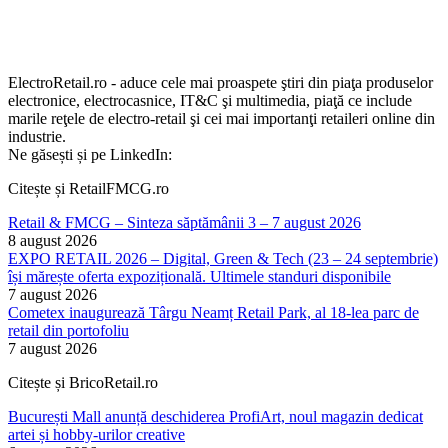
ElectroRetail.ro - aduce cele mai proaspete ştiri din piaţa produselor
electronice, electrocasnice, IT&C şi multimedia, piaţă ce include
marile reţele de electro-retail şi cei mai importanţi retaileri online din
industrie.
Ne găsești și pe LinkedIn:
Citește și RetailFMCG.ro
Retail & FMCG – Sinteza săptămânii 3 – 7 august 2026
8 august 2026
EXPO RETAIL 2026 – Digital, Green & Tech (23 – 24 septembrie)
își mărește oferta expozițională. Ultimele standuri disponibile
7 august 2026
Cometex inaugurează Târgu Neamț Retail Park, al 18-lea parc de
retail din portofoliu
7 august 2026
Citește și BricoRetail.ro
București Mall anunță deschiderea ProfiArt, noul magazin dedicat
artei și hobby-urilor creative