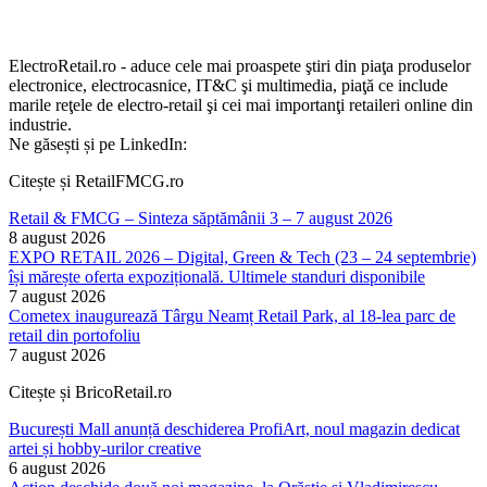
ElectroRetail.ro - aduce cele mai proaspete ştiri din piaţa produselor
electronice, electrocasnice, IT&C şi multimedia, piaţă ce include
marile reţele de electro-retail şi cei mai importanţi retaileri online din
industrie.
Ne găsești și pe LinkedIn:
Citește și RetailFMCG.ro
Retail & FMCG – Sinteza săptămânii 3 – 7 august 2026
8 august 2026
EXPO RETAIL 2026 – Digital, Green & Tech (23 – 24 septembrie)
își mărește oferta expozițională. Ultimele standuri disponibile
7 august 2026
Cometex inaugurează Târgu Neamț Retail Park, al 18-lea parc de
retail din portofoliu
7 august 2026
Citește și BricoRetail.ro
București Mall anunță deschiderea ProfiArt, noul magazin dedicat
artei și hobby-urilor creative
6 august 2026