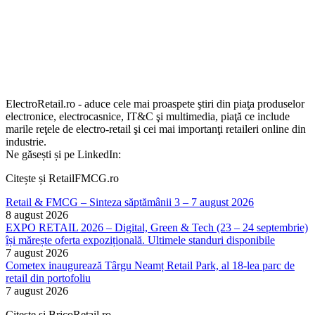
ElectroRetail.ro - aduce cele mai proaspete ştiri din piaţa produselor
electronice, electrocasnice, IT&C şi multimedia, piaţă ce include
marile reţele de electro-retail şi cei mai importanţi retaileri online din
industrie.
Ne găsești și pe LinkedIn:
Citește și RetailFMCG.ro
Retail & FMCG – Sinteza săptămânii 3 – 7 august 2026
8 august 2026
EXPO RETAIL 2026 – Digital, Green & Tech (23 – 24 septembrie)
își mărește oferta expozițională. Ultimele standuri disponibile
7 august 2026
Cometex inaugurează Târgu Neamț Retail Park, al 18-lea parc de
retail din portofoliu
7 august 2026
Citește și BricoRetail.ro