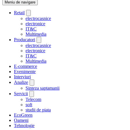
Meniu de navigare
Retail
electrocasnice
electronice
IT&C
Multimedia
Producatori
electrocasnice
electronice
IT&C
Multimedia
E-commerce
Evenimente
Interviuri
Analize
Sinteza saptamanii
Servicii
Telecom
soft
studii de piata
EcoGreen
Oameni
Tehnologie