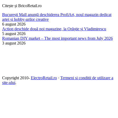
Citește și BricoRetail.ro
București Mall anunță deschiderea ProfiArt, noul magazin dedicat
artei și hobby-urilor creative
6 august 2026
Action deschide două noi magazine, la Orăștie și Vladimirescu
5 august 2026
Romanian DIY market – The most important news from July 2026
3 august 2026
Copyright 2010-
ElectroRetail.ro
·
Termeni si conditii de utilizare a
site-ului
.