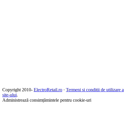
Copyright 2010-
ElectroRetail.ro
·
Termeni si conditii de utilizare a
site-ului
.
Administrează consimțămintele pentru cookie-uri