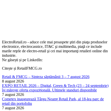
ElectroRetail.ro - aduce cele mai proaspete ştiri din piaţa produselor
electronice, electrocasnice, IT&C şi multimedia, piaţă ce include
marile reţele de electro-retail şi cei mai importanţi retaileri online din
industrie.
Ne găsești și pe LinkedIn:
Citește și RetailFMCG.ro
Retail & FMCG – Sinteza săptămânii 3 – 7 august 2026
8 august 2026
EXPO RETAIL 2026 – Digital, Green & Tech (23 – 24 septembrie)
își mărește oferta expozițională. Ultimele standuri disponibile
7 august 2026
Cometex inaugurează Târgu Neamț Retail Park, al 18-lea parc de
retail din portofoliu
7 august 2026