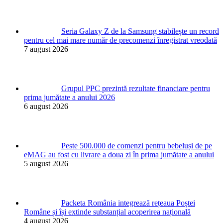
Seria Galaxy Z de la Samsung stabilește un record
pentru cel mai mare număr de precomenzi înregistrat vreodată
7 august 2026
Grupul PPC prezintă rezultate financiare pentru
prima jumătate a anului 2026
6 august 2026
Peste 500.000 de comenzi pentru bebeluși de pe
eMAG au fost cu livrare a doua zi în prima jumătate a anului
5 august 2026
Packeta România integrează rețeaua Poștei
Române și își extinde substanțial acoperirea națională
4 august 2026