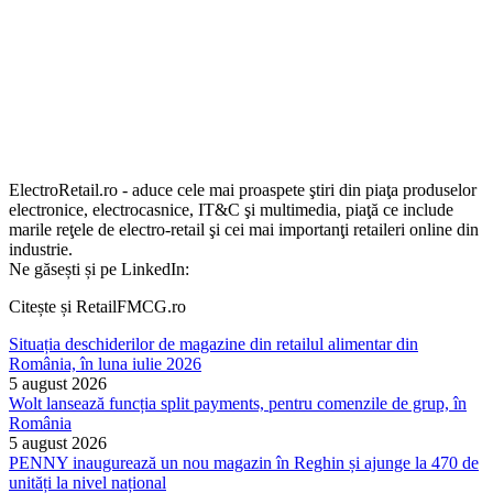
ElectroRetail.ro - aduce cele mai proaspete ştiri din piaţa produselor
electronice, electrocasnice, IT&C şi multimedia, piaţă ce include
marile reţele de electro-retail şi cei mai importanţi retaileri online din
industrie.
Ne găsești și pe LinkedIn:
Citește și RetailFMCG.ro
Situația deschiderilor de magazine din retailul alimentar din
România, în luna iulie 2026
5 august 2026
Wolt lansează funcția split payments, pentru comenzile de grup, în
România
5 august 2026
PENNY inaugurează un nou magazin în Reghin și ajunge la 470 de
unități la nivel național