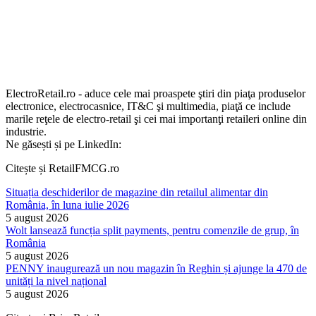
ElectroRetail.ro - aduce cele mai proaspete ştiri din piaţa produselor
electronice, electrocasnice, IT&C şi multimedia, piaţă ce include
marile reţele de electro-retail şi cei mai importanţi retaileri online din
industrie.
Ne găsești și pe LinkedIn:
Citește și RetailFMCG.ro
Situația deschiderilor de magazine din retailul alimentar din
România, în luna iulie 2026
5 august 2026
Wolt lansează funcția split payments, pentru comenzile de grup, în
România
5 august 2026
PENNY inaugurează un nou magazin în Reghin și ajunge la 470 de
unități la nivel național
5 august 2026