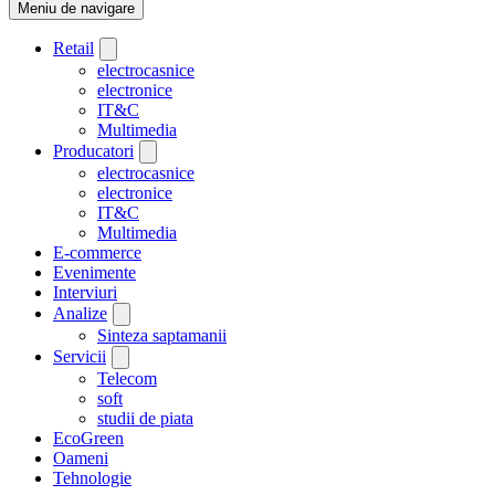
Meniu de navigare
Retail
electrocasnice
electronice
IT&C
Multimedia
Producatori
electrocasnice
electronice
IT&C
Multimedia
E-commerce
Evenimente
Interviuri
Analize
Sinteza saptamanii
Servicii
Telecom
soft
studii de piata
EcoGreen
Oameni
Tehnologie