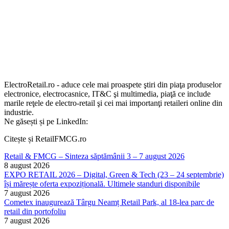
ElectroRetail.ro - aduce cele mai proaspete ştiri din piaţa produselor
electronice, electrocasnice, IT&C şi multimedia, piaţă ce include
marile reţele de electro-retail şi cei mai importanţi retaileri online din
industrie.
Ne găsești și pe LinkedIn:
Citește și RetailFMCG.ro
Retail & FMCG – Sinteza săptămânii 3 – 7 august 2026
8 august 2026
EXPO RETAIL 2026 – Digital, Green & Tech (23 – 24 septembrie)
își mărește oferta expozițională. Ultimele standuri disponibile
7 august 2026
Cometex inaugurează Târgu Neamț Retail Park, al 18-lea parc de
retail din portofoliu
7 august 2026