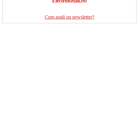
ElectroRetail.ro
!
Cum arată un newsletter?