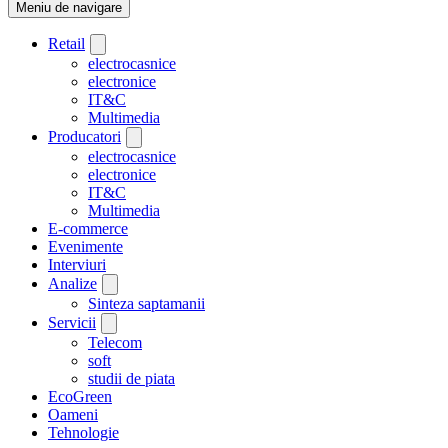
Meniu de navigare
Retail
electrocasnice
electronice
IT&C
Multimedia
Producatori
electrocasnice
electronice
IT&C
Multimedia
E-commerce
Evenimente
Interviuri
Analize
Sinteza saptamanii
Servicii
Telecom
soft
studii de piata
EcoGreen
Oameni
Tehnologie