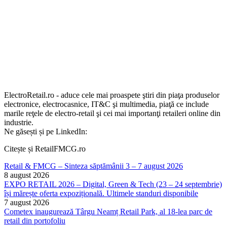
ElectroRetail.ro - aduce cele mai proaspete ştiri din piaţa produselor
electronice, electrocasnice, IT&C şi multimedia, piaţă ce include
marile reţele de electro-retail şi cei mai importanţi retaileri online din
industrie.
Ne găsești și pe LinkedIn:
Citește și RetailFMCG.ro
Retail & FMCG – Sinteza săptămânii 3 – 7 august 2026
8 august 2026
EXPO RETAIL 2026 – Digital, Green & Tech (23 – 24 septembrie)
își mărește oferta expozițională. Ultimele standuri disponibile
7 august 2026
Cometex inaugurează Târgu Neamț Retail Park, al 18-lea parc de
retail din portofoliu