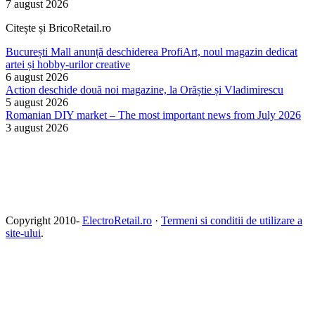
7 august 2026
Citește și BricoRetail.ro
București Mall anunță deschiderea ProfiArt, noul magazin dedicat
artei și hobby-urilor creative
6 august 2026
Action deschide două noi magazine, la Orăștie și Vladimirescu
5 august 2026
Romanian DIY market – The most important news from July 2026
3 august 2026
Copyright 2010-
ElectroRetail.ro
·
Termeni si conditii de utilizare a
site-ului
.