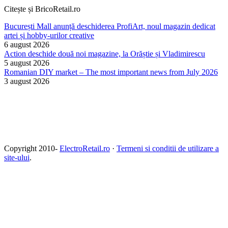
Citește și BricoRetail.ro
București Mall anunță deschiderea ProfiArt, noul magazin dedicat
artei și hobby-urilor creative
6 august 2026
Action deschide două noi magazine, la Orăștie și Vladimirescu
5 august 2026
Romanian DIY market – The most important news from July 2026
3 august 2026
Copyright 2010-
ElectroRetail.ro
·
Termeni si conditii de utilizare a
site-ului
.