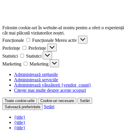
Folosim cookie-uri în website-ul nostru pentru a oferi o experiență
cât mai plăcută vizitatorilor noștri.
Funcționale
Funcționale
Mereu activ
Preferințe
Preferințe
Statistici
Statistici
Marketing
Marketing
Administrează opțiunile
Administrează serviciile
Administrează vânzătorii {vendor_count}
Citește mai multe despre aceste scopuri
Toate cookie-urile
Cookie-uri necesare
Setări
Setări
Salvează preferințele
{title}
{title}
{title}