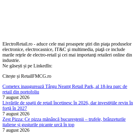
ElectroRetail.ro - aduce cele mai proaspete ştiri din piaţa produselor
electronice, electrocasnice, IT&C şi multimedia, piaţă ce include
marile reţele de electro-retail şi cei mai importanţi retaileri online din
industrie.
Ne găsești și pe LinkedIn:
Citește și RetailFMCG.ro
Cometex inaugurează Târgu Neamț Retail Park, al 18-lea parc de
retail din portofoliu
7 august 2026
Livrările de spații de retail încetinesc în 2026, dar investițiile revin în
forță în 2027
7 august 2026
Zest Pizza: Ce pizza mănâncă bucureștenii – trufele, brânzeturile
italiene și gusturile picante urcă în top
7 august 2026