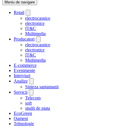
Meniu de navigare
Retail
electrocasnice
electronice
IT&C
Multimedia
Producatori
electrocasnice
electronice
IT&C
Multimedia
E-commerce
Evenimente
Interviuri
Analize
Sinteza saptamanii
Servicii
Telecom
soft
studii de piata
EcoGreen
Oameni
Tehnologie