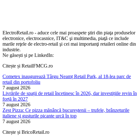
ElectroRetail.ro - aduce cele mai proaspete ştiri din piaţa produselor
electronice, electrocasnice, IT&C şi multimedia, piaţă ce include
marile reţele de electro-retail şi cei mai importanţi retaileri online din
industrie.
Ne găsești și pe LinkedIn:
Citește și RetailFMCG.ro
Cometex inaugurează Târgu Neamț Retail Park, al 18-lea parc de
retail din portofoliu
7 august 2026
Livrările de spații de retail încetinesc în 2026, dar investițiile revin în
forță în 2027
7 august 2026
Zest Pizza: Ce pizza mănâncă bucureștenii – trufele, brânzeturile
italiene și gusturile picante urcă în top
7 august 2026
Citește și BricoRetail.ro