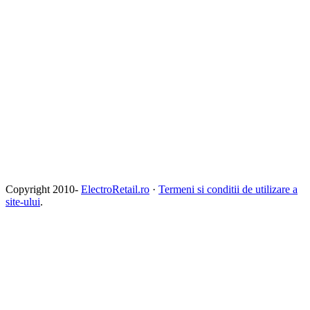
Copyright 2010-
ElectroRetail.ro
·
Termeni si conditii de utilizare a
site-ului
.