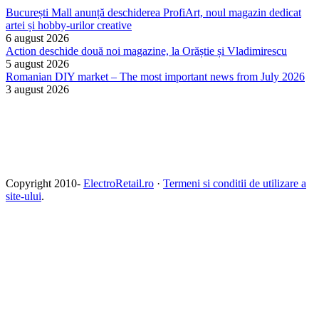
București Mall anunță deschiderea ProfiArt, noul magazin dedicat
artei și hobby-urilor creative
6 august 2026
Action deschide două noi magazine, la Orăștie și Vladimirescu
5 august 2026
Romanian DIY market – The most important news from July 2026
3 august 2026
Copyright 2010-
ElectroRetail.ro
·
Termeni si conditii de utilizare a
site-ului
.