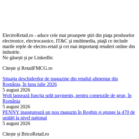
ElectroRetail.ro - aduce cele mai proaspete ştiri din piaţa produselor
electronice, electrocasnice, IT&C şi multimedia, piaţă ce include
marile reţele de electro-retail şi cei mai importanţi retaileri online din
industrie.
Ne găsești și pe LinkedIn:
Citește și RetailFMCG.ro
Situația deschiderilor de magazine din retailul alimentar din
România, în luna iulie 2026
5 august 2026
Wolt lansează funcția split payments, pentru comenzile de grup, în
România
5 august 2026
PENNY inaugurează un nou magazin în Reghin și ajunge la 470 de
unități la nivel național
5 august 2026
Citește și BricoRetail.ro