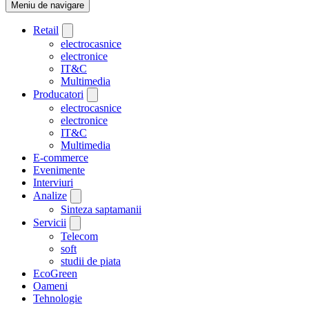
Meniu de navigare
Retail
electrocasnice
electronice
IT&C
Multimedia
Producatori
electrocasnice
electronice
IT&C
Multimedia
E-commerce
Evenimente
Interviuri
Analize
Sinteza saptamanii
Servicii
Telecom
soft
studii de piata
EcoGreen
Oameni
Tehnologie