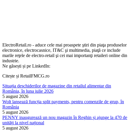
ElectroRetail.ro - aduce cele mai proaspete ştiri din piaţa produselor
electronice, electrocasnice, IT&C şi multimedia, piaţă ce include
marile reţele de electro-retail şi cei mai importanţi retaileri online din
industrie.
Ne găsești și pe LinkedIn:
Citește și RetailFMCG.ro
Situația deschiderilor de magazine din retailul alimentar din
România, în luna iulie 2026
5 august 2026
Wolt lansează funcția split payments, pentru comenzile de grup, în
România
5 august 2026
PENNY inaugurează un nou magazin în Reghin și ajunge la 470 de
unități la nivel național
5 august 2026