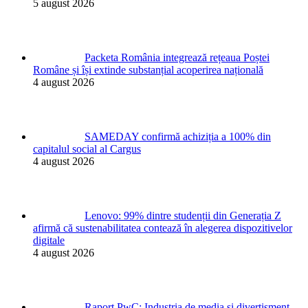
5 august 2026
Packeta România integrează rețeaua Poștei
Române și își extinde substanțial acoperirea națională
4 august 2026
SAMEDAY confirmă achiziția a 100% din
capitalul social al Cargus
4 august 2026
Lenovo: 99% dintre studenții din Generația Z
afirmă că sustenabilitatea contează în alegerea dispozitivelor
digitale
4 august 2026
Raport PwC: Industria de media și divertisment