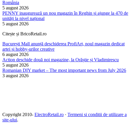
România
5 august 2026
PENNY inaugurează un nou magazin în Reghin și ajunge la 470 de
unități la nivel național
5 august 2026
Citește și BricoRetail.ro
București Mall anunță deschiderea ProfiArt, noul magazin dedicat
artei și hobby-urilor creative
6 august 2026
Action deschide două noi magazine, la Orăștie și Vladimirescu
5 august 2026
Romanian DIY market – The most important news from July 2026
3 august 2026
Copyright 2010-
ElectroRetail.ro
·
Termeni si conditii de utilizare a
site-ului
.