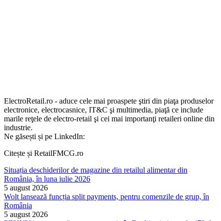
ElectroRetail.ro - aduce cele mai proaspete ştiri din piaţa produselor
electronice, electrocasnice, IT&C şi multimedia, piaţă ce include
marile reţele de electro-retail şi cei mai importanţi retaileri online din
industrie.
Ne găsești și pe LinkedIn:
Citește și RetailFMCG.ro
Situația deschiderilor de magazine din retailul alimentar din
România, în luna iulie 2026
5 august 2026
Wolt lansează funcția split payments, pentru comenzile de grup, în
România
5 august 2026