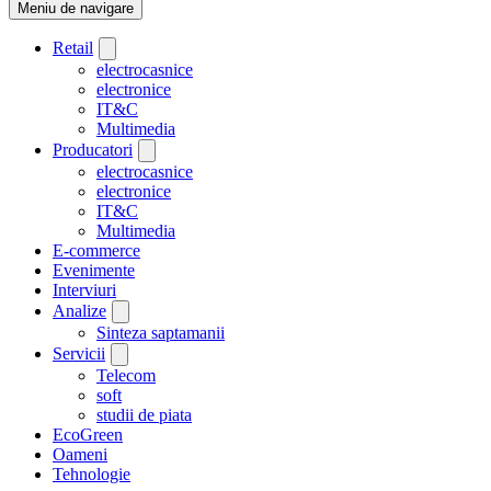
Meniu de navigare
Retail
electrocasnice
electronice
IT&C
Multimedia
Producatori
electrocasnice
electronice
IT&C
Multimedia
E-commerce
Evenimente
Interviuri
Analize
Sinteza saptamanii
Servicii
Telecom
soft
studii de piata
EcoGreen
Oameni
Tehnologie