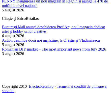
PENNY inaugurează un nou magazin în Reghin și ajunge la 470 de
unități la nivel național
5 august 2026
Citește și BricoRetail.ro
București Mall anunță deschiderea ProfiArt, noul magazin dedicat
artei și hobby-urilor creative
6 august 2026
Action deschide două noi magazine, la Orăștie și Vladimirescu
5 august 2026
Romanian DIY market – The most important news from July 2026
3 august 2026
Copyright 2010-
ElectroRetail.ro
·
Termeni si conditii de utilizare a
site-ului
.