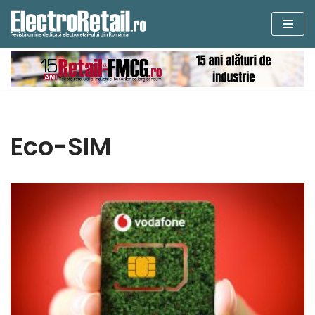
Sari
la
conținut
Eco-SIM