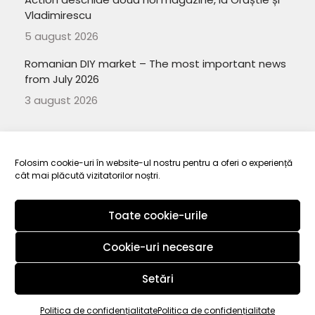
Vladimirescu
5 august 2026
Romanian DIY market – The most important news
from July 2026
3 august 2026
Folosim cookie-uri în website-ul nostru pentru a oferi o experiență
cât mai plăcută vizitatorilor noștri.
Copyright 2010-
ElectroRetail.ro
·
Termeni si conditii de utilizare a
site-ului
.
Toate cookie-urile
Cookie-uri necesare
Setări
Copyright 2010-
2026
ElectroRetail.ro
·
Termeni si conditii de utilizare
Politica de confidențialitate
Politica de confidențialitate