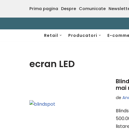
Prima pagina
Despre
Comunicate
Newslett
Sari
la
conținut
Retail
Producatori
E-comme
ecran LED
Blin
mai 
de
An
Blind
500.0
lista