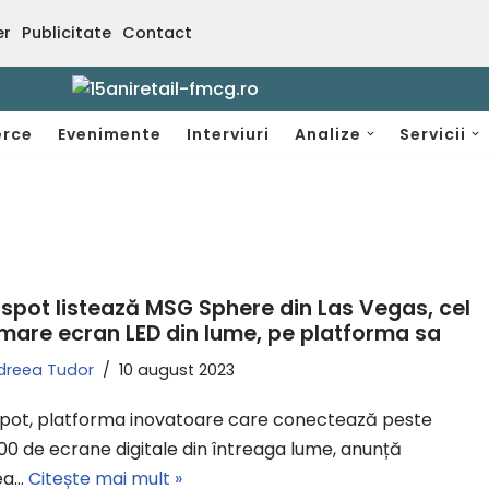
er
Publicitate
Contact
rce
Evenimente
Interviuri
Analize
Servicii
dspot listează MSG Sphere din Las Vegas, cel
mare ecran LED din lume, pe platforma sa
dreea Tudor
10 august 2023
spot, platforma inovatoare care conectează peste
00 de ecrane digitale din întreaga lume, anunță
rea…
Citește mai mult »