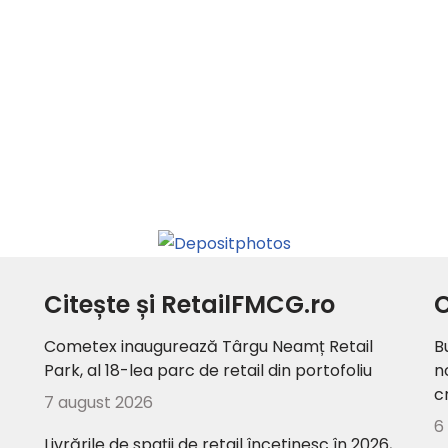
Citește și RetailFMCG.ro
C
Cometex inaugurează Târgu Neamț Retail
B
Park, al 18-lea parc de retail din portofoliu
n
c
7 august 2026
6
Livrările de spații de retail încetinesc în 2026,