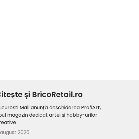
itește și BricoRetail.ro
ucurești Mall anunță deschiderea ProfiArt,
oul magazin dedicat artei și hobby-urilor
reative
 august 2026