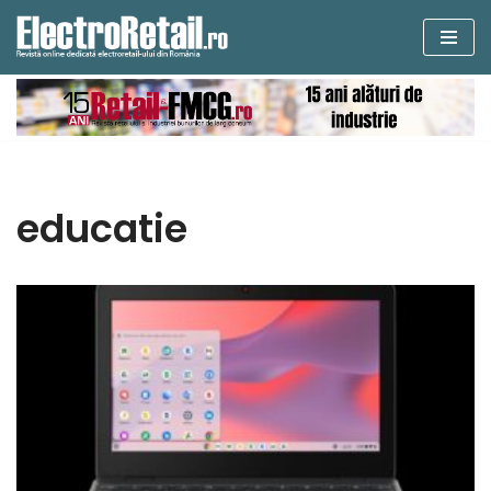
Sari
la
conținut
educatie