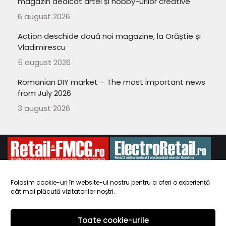
magazin dedicat artei și hobby-urilor creative
6 august 2026
Action deschide două noi magazine, la Orăștie și
Vladimirescu
5 august 2026
Romanian DIY market – The most important news
from July 2026
3 august 2026
Folosim cookie-uri în website-ul nostru pentru a oferi o experiență
cât mai plăcută vizitatorilor noștri.
Copyright 2010-
ElectroRetail.ro
·
Termeni si conditii de utilizare a
site-ului
.
Toate cookie-urile