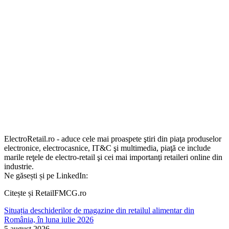
ElectroRetail.ro - aduce cele mai proaspete ştiri din piaţa produselor
electronice, electrocasnice, IT&C şi multimedia, piaţă ce include
marile reţele de electro-retail şi cei mai importanţi retaileri online din
industrie.
Ne găsești și pe LinkedIn:
Citește și RetailFMCG.ro
Situația deschiderilor de magazine din retailul alimentar din
România, în luna iulie 2026
5 august 2026