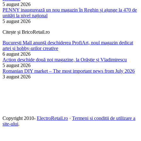
5 august 2026
PENNY inaugurează un nou magazin în Reghin și ajunge la 470 de
unități la nivel național
5 august 2026
Citește și BricoRetail.ro
București Mall anunță deschiderea ProfiArt, noul magazin dedicat
artei și hobby-urilor creative
6 august 2026
Action deschide două noi magazine, la Orăștie și Vladimirescu
5 august 2026
Romanian DIY market – The most important news from July 2026
3 august 2026
Copyright 2010-
ElectroRetail.ro
·
Termeni si conditii de utilizare a
site-ului
.