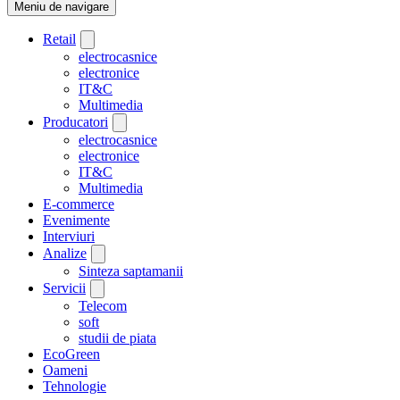
Meniu de navigare
Retail
electrocasnice
electronice
IT&C
Multimedia
Producatori
electrocasnice
electronice
IT&C
Multimedia
E-commerce
Evenimente
Interviuri
Analize
Sinteza saptamanii
Servicii
Telecom
soft
studii de piata
EcoGreen
Oameni
Tehnologie