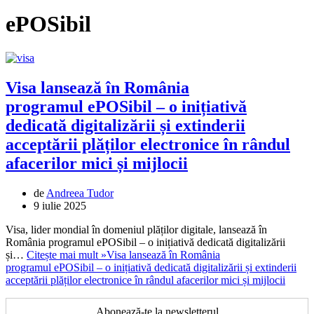
ePOSibil
Visa lansează în România
programul ePOSibil – o inițiativă
dedicată digitalizării și extinderii
acceptării plăților electronice în rândul
afacerilor mici și mijlocii
de
Andreea Tudor
9 iulie 2025
Visa, lider mondial în domeniul plăților digitale, lansează în
România programul ePOSibil – o inițiativă dedicată digitalizării
și…
Citește mai mult »
Visa lansează în România
programul ePOSibil – o inițiativă dedicată digitalizării și extinderii
acceptării plăților electronice în rândul afacerilor mici și mijlocii
Abonează-te la newsletterul