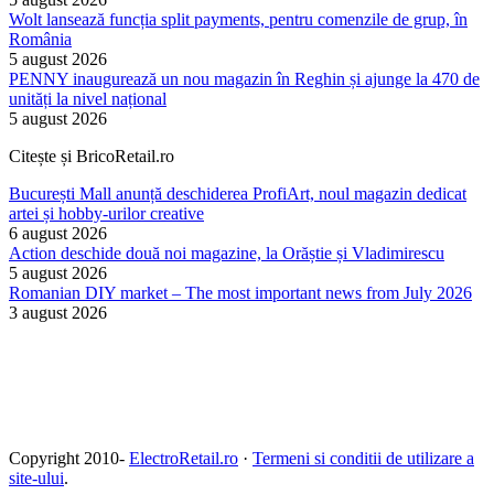
Wolt lansează funcția split payments, pentru comenzile de grup, în
România
5 august 2026
PENNY inaugurează un nou magazin în Reghin și ajunge la 470 de
unități la nivel național
5 august 2026
Citește și BricoRetail.ro
București Mall anunță deschiderea ProfiArt, noul magazin dedicat
artei și hobby-urilor creative
6 august 2026
Action deschide două noi magazine, la Orăștie și Vladimirescu
5 august 2026
Romanian DIY market – The most important news from July 2026
3 august 2026
Copyright 2010-
ElectroRetail.ro
·
Termeni si conditii de utilizare a
site-ului
.