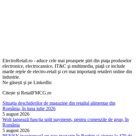
ElectroRetail.ro - aduce cele mai proaspete ştiri din piaţa produselor
electronice, electrocasnice, IT&C şi multimedia, piaţă ce include
marile reţele de electro-retail şi cei mai importanţi retaileri online din
industrie.
Ne găsești și pe LinkedIn:
Citește și RetailFMCG.ro
Situația deschiderilor de magazine din retailul alimentar din
România, în luna iulie 2026
5 august 2026
Wolt lansează funcția split payments, pentru comenzile de grup, în
România
5 august 2026
PENNY inaugurează un nou magazin în Reghin și ajunge la 470 de