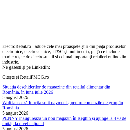
ElectroRetail.ro - aduce cele mai proaspete ştiri din piaţa produselor
electronice, electrocasnice, IT&C şi multimedia, piaţă ce include
marile reţele de electro-retail şi cei mai importanţi retaileri online din
industrie.
Ne găsești și pe LinkedIn:
Citește și RetailFMCG.ro
Situația deschiderilor de magazine din retailul alimentar din
România, în luna iulie 2026
5 august 2026
Wolt lansează funcția split payments, pentru comenzile de grup, în
România
5 august 2026
PENNY inaugurează un nou magazin în Reghin și ajunge la 470 de
unități la nivel național
5 august 2026