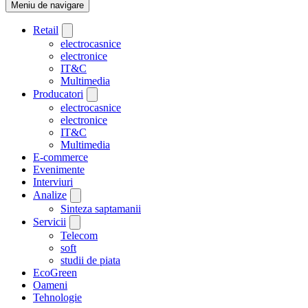
Meniu de navigare
Retail
electrocasnice
electronice
IT&C
Multimedia
Producatori
electrocasnice
electronice
IT&C
Multimedia
E-commerce
Evenimente
Interviuri
Analize
Sinteza saptamanii
Servicii
Telecom
soft
studii de piata
EcoGreen
Oameni
Tehnologie