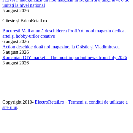
unități la nivel național
5 august 2026
Citește și BricoRetail.ro
București Mall anunță deschiderea ProfiArt, noul magazin dedicat
artei și hobby-urilor creative
6 august 2026
Action deschide două noi magazine, la Orăștie și Vladimirescu
5 august 2026
Romanian DIY market – The most important news from July 2026
3 august 2026
Copyright 2010-
ElectroRetail.ro
·
Termeni si conditii de utilizare a
site-ului
.