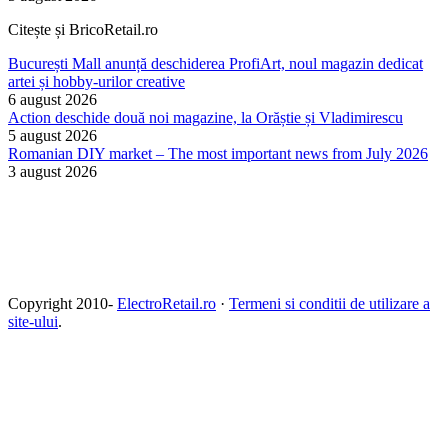
Citește și BricoRetail.ro
București Mall anunță deschiderea ProfiArt, noul magazin dedicat
artei și hobby-urilor creative
6 august 2026
Action deschide două noi magazine, la Orăștie și Vladimirescu
5 august 2026
Romanian DIY market – The most important news from July 2026
3 august 2026
Copyright 2010-
ElectroRetail.ro
·
Termeni si conditii de utilizare a
site-ului
.