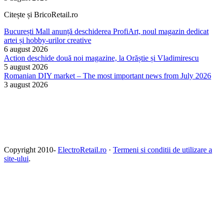
Citește și BricoRetail.ro
București Mall anunță deschiderea ProfiArt, noul magazin dedicat
artei și hobby-urilor creative
6 august 2026
Action deschide două noi magazine, la Orăștie și Vladimirescu
5 august 2026
Romanian DIY market – The most important news from July 2026
3 august 2026
Copyright 2010-
ElectroRetail.ro
·
Termeni si conditii de utilizare a
site-ului
.