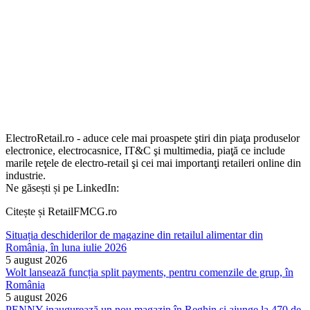
ElectroRetail.ro - aduce cele mai proaspete ştiri din piaţa produselor
electronice, electrocasnice, IT&C şi multimedia, piaţă ce include
marile reţele de electro-retail şi cei mai importanţi retaileri online din
industrie.
Ne găsești și pe LinkedIn:
Citește și RetailFMCG.ro
Situația deschiderilor de magazine din retailul alimentar din
România, în luna iulie 2026
5 august 2026
Wolt lansează funcția split payments, pentru comenzile de grup, în
România
5 august 2026
PENNY inaugurează un nou magazin în Reghin și ajunge la 470 de