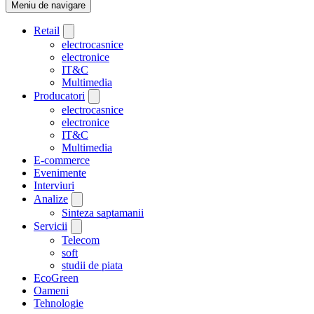
Meniu de navigare
Retail
electrocasnice
electronice
IT&C
Multimedia
Producatori
electrocasnice
electronice
IT&C
Multimedia
E-commerce
Evenimente
Interviuri
Analize
Sinteza saptamanii
Servicii
Telecom
soft
studii de piata
EcoGreen
Oameni
Tehnologie