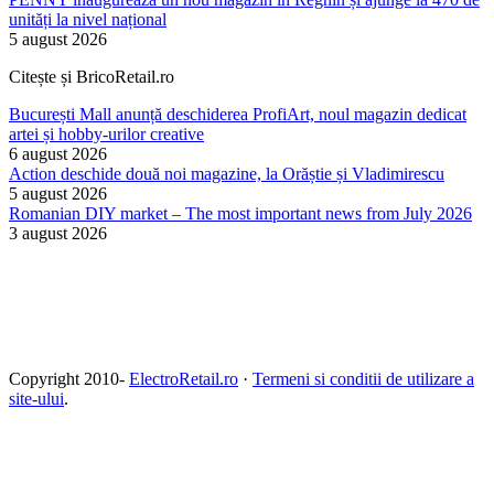
unități la nivel național
5 august 2026
Citește și BricoRetail.ro
București Mall anunță deschiderea ProfiArt, noul magazin dedicat
artei și hobby-urilor creative
6 august 2026
Action deschide două noi magazine, la Orăștie și Vladimirescu
5 august 2026
Romanian DIY market – The most important news from July 2026
3 august 2026
Copyright 2010-
ElectroRetail.ro
·
Termeni si conditii de utilizare a
site-ului
.