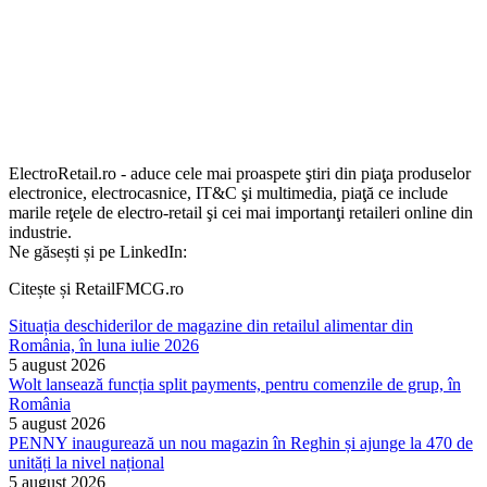
ElectroRetail.ro - aduce cele mai proaspete ştiri din piaţa produselor
electronice, electrocasnice, IT&C şi multimedia, piaţă ce include
marile reţele de electro-retail şi cei mai importanţi retaileri online din
industrie.
Ne găsești și pe LinkedIn:
Citește și RetailFMCG.ro
Situația deschiderilor de magazine din retailul alimentar din
România, în luna iulie 2026
5 august 2026
Wolt lansează funcția split payments, pentru comenzile de grup, în
România
5 august 2026
PENNY inaugurează un nou magazin în Reghin și ajunge la 470 de
unități la nivel național
5 august 2026