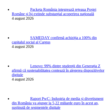
Packeta România integrează rețeaua Poștei
Române și își extinde substanțial acoperirea națională
4 august 2026
SAMEDAY confirmă achiziția a 100% din
capitalul social al Cargus
4 august 2026
Lenovo: 99% dintre studenții din Generația Z
afirmă că sustenabilitatea contează în alegerea dispozitivelor
digitale
4 august 2026
Raport PwC: Industria de media și divertisment
din România va ajunge la 5,22 miliarde euro în acest an,
susținută de segmentele digitale