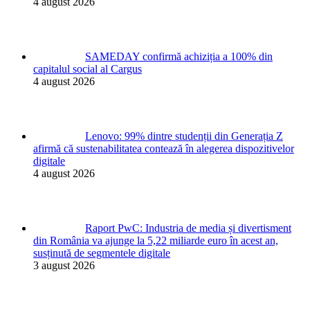
4 august 2026
SAMEDAY confirmă achiziția a 100% din
capitalul social al Cargus
4 august 2026
Lenovo: 99% dintre studenții din Generația Z
afirmă că sustenabilitatea contează în alegerea dispozitivelor
digitale
4 august 2026
Raport PwC: Industria de media și divertisment
din România va ajunge la 5,22 miliarde euro în acest an,
susținută de segmentele digitale
3 august 2026