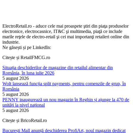
ElectroRetail.ro - aduce cele mai proaspete ştiri din piaţa produselor
electronice, electrocasnice, IT&C şi multimedia, piaţă ce include
marile reţele de electro-retail şi cei mai importanţi retaileri online din
industrie.
Ne găsești și pe LinkedIn:
Citește și RetailFMCG.ro
Situația deschiderilor de magazine din retailul alimentar din
România, în luna iulie 2026
5 august 2026
Wolt lansează funcția split payments, pentru comenzile de grup, în
România
5 august 2026
PENNY inaugurează un nou magazin în Reghin și ajunge la 470 de
unități la nivel național
5 august 2026
Citește și BricoRetail.ro
București Mall anunță deschiderea ProfiArt, noul magazin dedicat