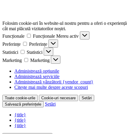
Folosim cookie-uri în website-ul nostru pentru a oferi o experiență
cât mai plăcută vizitatorilor noștri.
Funcționale
Funcționale
Mereu activ
Preferințe
Preferințe
Statistici
Statistici
Marketing
Marketing
Administrează opțiunile
Administrează serviciile
Administrează vânzătorii {vendor_count}
Citește mai multe despre aceste scopuri
Toate cookie-urile
Cookie-uri necesare
Setări
Setări
Salvează preferințele
{title}
{title}
{title}