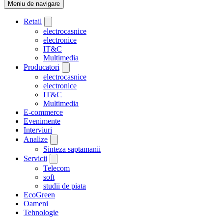
Meniu de navigare
Retail
electrocasnice
electronice
IT&C
Multimedia
Producatori
electrocasnice
electronice
IT&C
Multimedia
E-commerce
Evenimente
Interviuri
Analize
Sinteza saptamanii
Servicii
Telecom
soft
studii de piata
EcoGreen
Oameni
Tehnologie