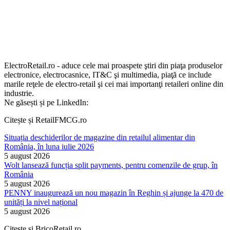
ElectroRetail.ro - aduce cele mai proaspete ştiri din piaţa produselor
electronice, electrocasnice, IT&C şi multimedia, piaţă ce include
marile reţele de electro-retail şi cei mai importanţi retaileri online din
industrie.
Ne găsești și pe LinkedIn:
Citește și RetailFMCG.ro
Situația deschiderilor de magazine din retailul alimentar din
România, în luna iulie 2026
5 august 2026
Wolt lansează funcția split payments, pentru comenzile de grup, în
România
5 august 2026
PENNY inaugurează un nou magazin în Reghin și ajunge la 470 de
unități la nivel național
5 august 2026
Citește și BricoRetail.ro