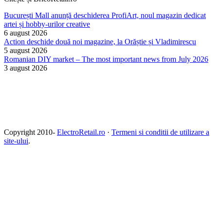
București Mall anunță deschiderea ProfiArt, noul magazin dedicat
artei și hobby-urilor creative
6 august 2026
Action deschide două noi magazine, la Orăștie și Vladimirescu
5 august 2026
Romanian DIY market – The most important news from July 2026
3 august 2026
Copyright 2010-
ElectroRetail.ro
·
Termeni si conditii de utilizare a
site-ului
.