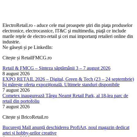
ElectroRetail.ro - aduce cele mai proaspete ştiri din piaţa produselor
electronice, electrocasnice, IT&C şi multimedia, piaţă ce include
marile reţele de electro-retail şi cei mai importanţi retaileri online din
industrie.
Ne găsești și pe LinkedIn:
Citește și RetailFMCG.ro
Retail & FMCG – Sinteza săptămânii 3 – 7 august 2026
8 august 2026
EXPO RETAIL 2026 – Digital, Green & Tech (23 – 24 septembrie)
își mărește oferta expozițională. Ultimele standuri disponibile
7 august 2026
Cometex inaugurează Târgu Neamț Retail Park, al 18-lea parc de
retail din portofoliu
7 august 2026
Citește și BricoRetail.ro
București Mall anunță deschiderea ProfiArt, noul magazin dedicat
artei și hobby-urilor creative