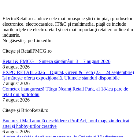
ElectroRetail.ro - aduce cele mai proaspete ştiri din piaţa produselor
electronice, electrocasnice, IT&C şi multimedia, piaţă ce include
marile reţele de electro-retail şi cei mai importanţi retaileri online din
industrie.
Ne găsești și pe LinkedIn:
Citește și RetailFMCG.ro
Retail & FMCG – Sinteza săptămânii 3 – 7 august 2026
8 august 2026
EXPO RETAIL 2026 – Digital, Green & Tech (23 – 24 septembrie)
își mărește oferta expozițională. Ultimele standuri disponibile
7 august 2026
Cometex inaugurează Târgu Neamț Retail Park, al 18-lea parc de
retail din portofoliu
7 august 2026
Citește și BricoRetail.ro
București Mall anunță deschiderea ProfiArt, noul magazin dedicat
artei și hobby-urilor creative
6 august 2026