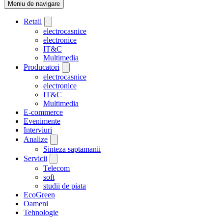
Meniu de navigare
Retail
electrocasnice
electronice
IT&C
Multimedia
Producatori
electrocasnice
electronice
IT&C
Multimedia
E-commerce
Evenimente
Interviuri
Analize
Sinteza saptamanii
Servicii
Telecom
soft
studii de piata
EcoGreen
Oameni
Tehnologie