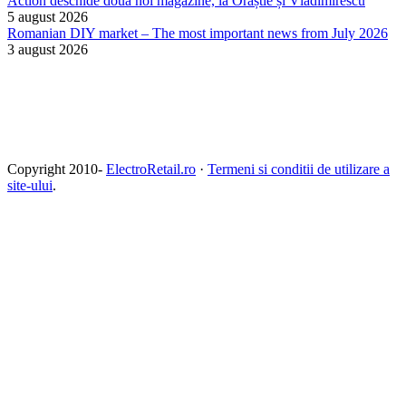
Action deschide două noi magazine, la Orăștie și Vladimirescu
5 august 2026
Romanian DIY market – The most important news from July 2026
3 august 2026
Copyright 2010-
ElectroRetail.ro
·
Termeni si conditii de utilizare a
site-ului
.