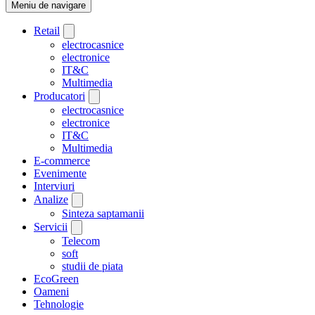
Meniu de navigare
Retail
electrocasnice
electronice
IT&C
Multimedia
Producatori
electrocasnice
electronice
IT&C
Multimedia
E-commerce
Evenimente
Interviuri
Analize
Sinteza saptamanii
Servicii
Telecom
soft
studii de piata
EcoGreen
Oameni
Tehnologie