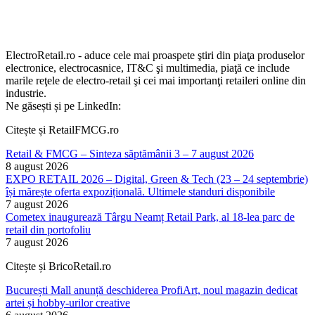
ElectroRetail.ro - aduce cele mai proaspete ştiri din piaţa produselor
electronice, electrocasnice, IT&C şi multimedia, piaţă ce include
marile reţele de electro-retail şi cei mai importanţi retaileri online din
industrie.
Ne găsești și pe LinkedIn:
Citește și RetailFMCG.ro
Retail & FMCG – Sinteza săptămânii 3 – 7 august 2026
8 august 2026
EXPO RETAIL 2026 – Digital, Green & Tech (23 – 24 septembrie)
își mărește oferta expozițională. Ultimele standuri disponibile
7 august 2026
Cometex inaugurează Târgu Neamț Retail Park, al 18-lea parc de
retail din portofoliu
7 august 2026
Citește și BricoRetail.ro
București Mall anunță deschiderea ProfiArt, noul magazin dedicat
artei și hobby-urilor creative