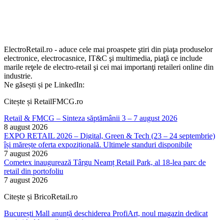
ElectroRetail.ro - aduce cele mai proaspete ştiri din piaţa produselor
electronice, electrocasnice, IT&C şi multimedia, piaţă ce include
marile reţele de electro-retail şi cei mai importanţi retaileri online din
industrie.
Ne găsești și pe LinkedIn:
Citește și RetailFMCG.ro
Retail & FMCG – Sinteza săptămânii 3 – 7 august 2026
8 august 2026
EXPO RETAIL 2026 – Digital, Green & Tech (23 – 24 septembrie)
își mărește oferta expozițională. Ultimele standuri disponibile
7 august 2026
Cometex inaugurează Târgu Neamț Retail Park, al 18-lea parc de
retail din portofoliu
7 august 2026
Citește și BricoRetail.ro
București Mall anunță deschiderea ProfiArt, noul magazin dedicat