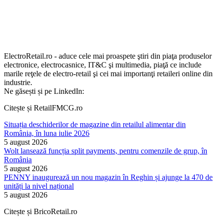
ElectroRetail.ro - aduce cele mai proaspete ştiri din piaţa produselor
electronice, electrocasnice, IT&C şi multimedia, piaţă ce include
marile reţele de electro-retail şi cei mai importanţi retaileri online din
industrie.
Ne găsești și pe LinkedIn:
Citește și RetailFMCG.ro
Situația deschiderilor de magazine din retailul alimentar din
România, în luna iulie 2026
5 august 2026
Wolt lansează funcția split payments, pentru comenzile de grup, în
România
5 august 2026
PENNY inaugurează un nou magazin în Reghin și ajunge la 470 de
unități la nivel național
5 august 2026
Citește și BricoRetail.ro