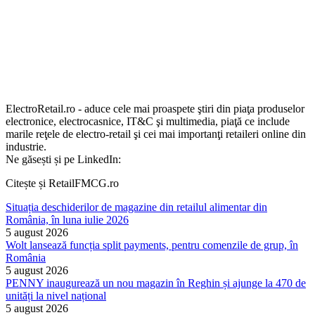
ElectroRetail.ro - aduce cele mai proaspete ştiri din piaţa produselor
electronice, electrocasnice, IT&C şi multimedia, piaţă ce include
marile reţele de electro-retail şi cei mai importanţi retaileri online din
industrie.
Ne găsești și pe LinkedIn:
Citește și RetailFMCG.ro
Situația deschiderilor de magazine din retailul alimentar din
România, în luna iulie 2026
5 august 2026
Wolt lansează funcția split payments, pentru comenzile de grup, în
România
5 august 2026
PENNY inaugurează un nou magazin în Reghin și ajunge la 470 de
unități la nivel național
5 august 2026