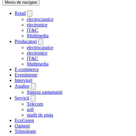
Meniu de navigare
Retail
electrocasnice
electronice
IT&C
Multimedia
Producatori
electrocasnice
electronice
IT&C
Multimedia
E-commerce
Evenimente
Interviuri
Analize
Sinteza saptamanii
Servicii
Telecom
soft
studii de piata
EcoGreen
Oameni
Tehnologie