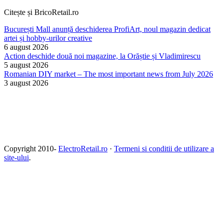
Citește și BricoRetail.ro
București Mall anunță deschiderea ProfiArt, noul magazin dedicat
artei și hobby-urilor creative
6 august 2026
Action deschide două noi magazine, la Orăștie și Vladimirescu
5 august 2026
Romanian DIY market – The most important news from July 2026
3 august 2026
Copyright 2010-
ElectroRetail.ro
·
Termeni si conditii de utilizare a
site-ului
.