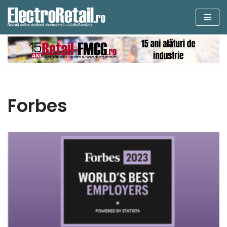
Sari
la
conținut
Forbes