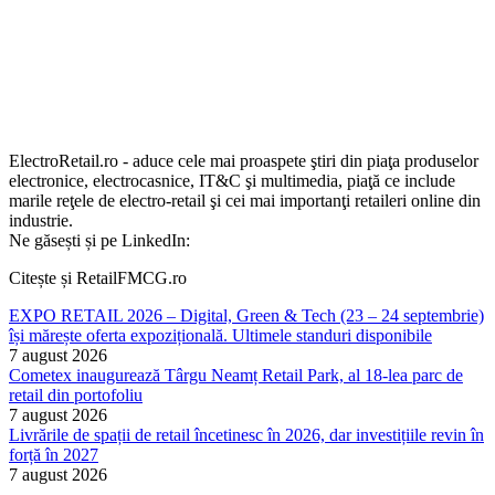
ElectroRetail.ro - aduce cele mai proaspete ştiri din piaţa produselor
electronice, electrocasnice, IT&C şi multimedia, piaţă ce include
marile reţele de electro-retail şi cei mai importanţi retaileri online din
industrie.
Ne găsești și pe LinkedIn:
Citește și RetailFMCG.ro
EXPO RETAIL 2026 – Digital, Green & Tech (23 – 24 septembrie)
își mărește oferta expozițională. Ultimele standuri disponibile
7 august 2026
Cometex inaugurează Târgu Neamț Retail Park, al 18-lea parc de
retail din portofoliu
7 august 2026
Livrările de spații de retail încetinesc în 2026, dar investițiile revin în
forță în 2027
7 august 2026