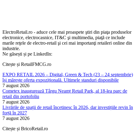
ElectroRetail.ro - aduce cele mai proaspete ştiri din piaţa produselor
electronice, electrocasnice, IT&C şi multimedia, piaţă ce include
marile reţele de electro-retail şi cei mai importanţi retaileri online din
industrie.
Ne găsești și pe LinkedIn:
Citește și RetailFMCG.ro
EXPO RETAIL 2026 – Digital, Green & Tech (23 – 24 septembrie)
își mărește oferta expozițională. Ultimele standuri disponibile
7 august 2026
Cometex inaugurează Târgu Neamț Retail Park, al 18-lea parc de
retail din portofoliu
7 august 2026
Livrările de spații de retail încetinesc în 2026, dar investițiile revin în
forță în 2027
7 august 2026
Citește și BricoRetail.ro