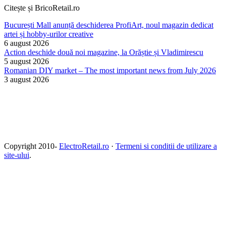
Citește și BricoRetail.ro
București Mall anunță deschiderea ProfiArt, noul magazin dedicat
artei și hobby-urilor creative
6 august 2026
Action deschide două noi magazine, la Orăștie și Vladimirescu
5 august 2026
Romanian DIY market – The most important news from July 2026
3 august 2026
Copyright 2010-
ElectroRetail.ro
·
Termeni si conditii de utilizare a
site-ului
.