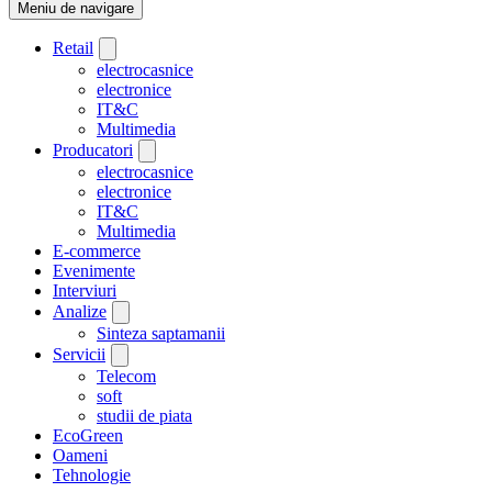
Meniu de navigare
Retail
electrocasnice
electronice
IT&C
Multimedia
Producatori
electrocasnice
electronice
IT&C
Multimedia
E-commerce
Evenimente
Interviuri
Analize
Sinteza saptamanii
Servicii
Telecom
soft
studii de piata
EcoGreen
Oameni
Tehnologie