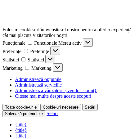
Folosim cookie-uri în website-ul nostru pentru a oferi o experiență
cât mai plăcută vizitatorilor noștri.
Funcționale
Funcționale
Mereu activ
Preferințe
Preferințe
Statistici
Statistici
Marketing
Marketing
Administrează opțiunile
Administrează serviciile
Administrează vânzătorii {vendor_count}
Citește mai multe despre aceste scopuri
Toate cookie-urile
Cookie-uri necesare
Setări
Setări
Salvează preferințele
{title}
{title}
{title}