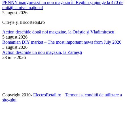
PENNY inaugurează un nou magazin în Reghin și ajunge la 470 de
unități la nivel național
5 august 2026
Citește și BricoRetail.ro
Action deschide două noi magazine, la Orăștie și Vladimirescu
5 august 2026
Romanian DIY market – The most important news from July 2026
3 august 2026
Action deschide un nou magazin, la Zărnești
28 iulie 2026
Copyright 2010-
ElectroRetail.ro
·
Termeni si conditii de utilizare a
site-ului
.