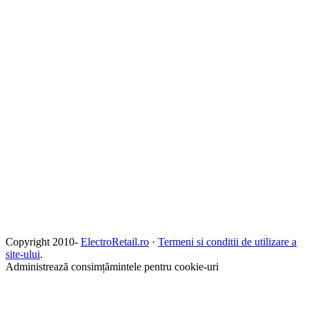
Copyright 2010-
ElectroRetail.ro
·
Termeni si conditii de utilizare a
site-ului
.
Administrează consimțămintele pentru cookie-uri