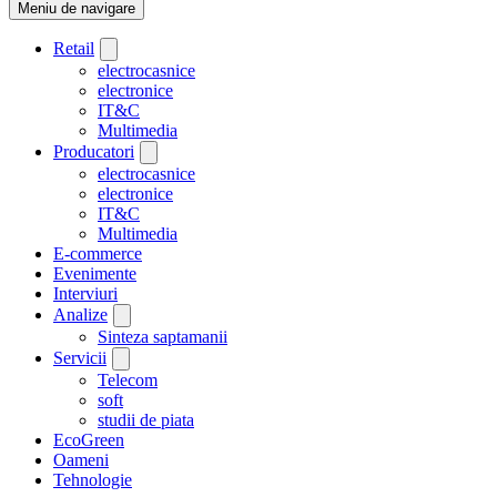
Meniu de navigare
Retail
electrocasnice
electronice
IT&C
Multimedia
Producatori
electrocasnice
electronice
IT&C
Multimedia
E-commerce
Evenimente
Interviuri
Analize
Sinteza saptamanii
Servicii
Telecom
soft
studii de piata
EcoGreen
Oameni
Tehnologie