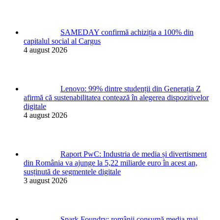
SAMEDAY confirmă achiziția a 100% din
capitalul social al Cargus
4 august 2026
Lenovo: 99% dintre studenții din Generația Z
afirmă că sustenabilitatea contează în alegerea dispozitivelor
digitale
4 august 2026
Raport PwC: Industria de media și divertisment
din România va ajunge la 5,22 miliarde euro în acest an,
susținută de segmentele digitale
3 august 2026
Spark Foundry: românii consumă media mai