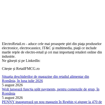
ElectroRetail.ro - aduce cele mai proaspete ştiri din piaţa produselor
electronice, electrocasnice, IT&C şi multimedia, piaţă ce include
marile reţele de electro-retail şi cei mai importanţi retaileri online din
industrie.
Ne găsești și pe LinkedIn:
Citește și RetailFMCG.ro
Situația deschiderilor de magazine din retailul alimentar din
România, în luna iulie 2026
5 august 2026
Wolt lansează funcția split payments, pentru comenzile de grup, în
România
5 august 2026
PENNY inaugurează un nou magazin în Reghin și ajunge la 470 de