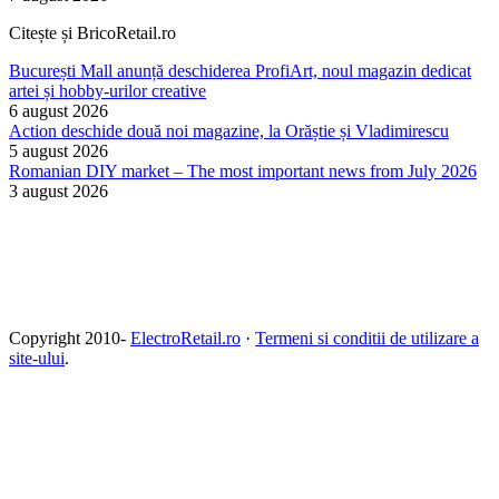
Citește și BricoRetail.ro
București Mall anunță deschiderea ProfiArt, noul magazin dedicat
artei și hobby-urilor creative
6 august 2026
Action deschide două noi magazine, la Orăștie și Vladimirescu
5 august 2026
Romanian DIY market – The most important news from July 2026
3 august 2026
Copyright 2010-
ElectroRetail.ro
·
Termeni si conditii de utilizare a
site-ului
.