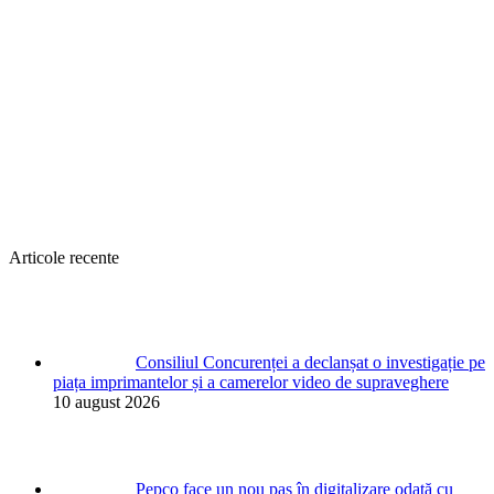
Articole recente
Consiliul Concurenței a declanșat o investigație pe
piața imprimantelor și a camerelor video de supraveghere
10 august 2026
Pepco face un nou pas în digitalizare odată cu