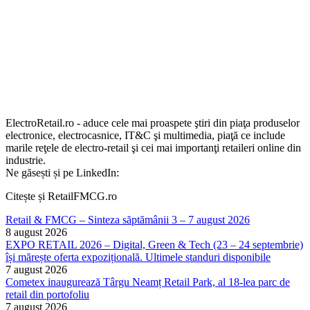
ElectroRetail.ro - aduce cele mai proaspete ştiri din piaţa produselor
electronice, electrocasnice, IT&C şi multimedia, piaţă ce include
marile reţele de electro-retail şi cei mai importanţi retaileri online din
industrie.
Ne găsești și pe LinkedIn:
Citește și RetailFMCG.ro
Retail & FMCG – Sinteza săptămânii 3 – 7 august 2026
8 august 2026
EXPO RETAIL 2026 – Digital, Green & Tech (23 – 24 septembrie)
își mărește oferta expozițională. Ultimele standuri disponibile
7 august 2026
Cometex inaugurează Târgu Neamț Retail Park, al 18-lea parc de
retail din portofoliu
7 august 2026