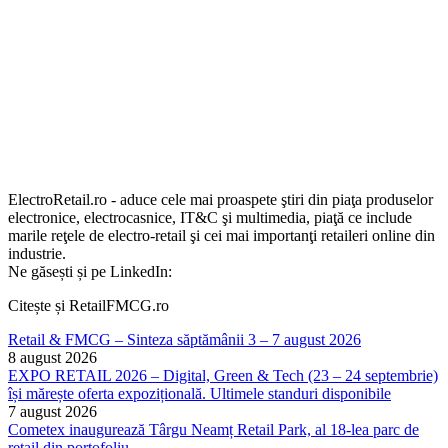
ElectroRetail.ro - aduce cele mai proaspete ştiri din piaţa produselor
electronice, electrocasnice, IT&C şi multimedia, piaţă ce include
marile reţele de electro-retail şi cei mai importanţi retaileri online din
industrie.
Ne găsești și pe LinkedIn:
Citește și RetailFMCG.ro
Retail & FMCG – Sinteza săptămânii 3 – 7 august 2026
8 august 2026
EXPO RETAIL 2026 – Digital, Green & Tech (23 – 24 septembrie)
își mărește oferta expozițională. Ultimele standuri disponibile
7 august 2026
Cometex inaugurează Târgu Neamț Retail Park, al 18-lea parc de
retail din portofoliu