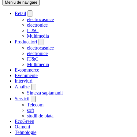
Meniu de navigare
Retail
electrocasnice
electronice
IT&C
Multimedia
Producatori
electrocasnice
electronice
IT&C
Multimedia
E-commerce
Evenimente
Interviuri
Analize
Sinteza saptamanii
Servicii
Telecom
soft
studii de piata
EcoGreen
Oameni
Tehnologie