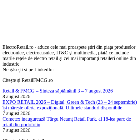
ElectroRetail.ro - aduce cele mai proaspete ştiri din piaţa produselor
electronice, electrocasnice, IT&C şi multimedia, piaţă ce include
marile reţele de electro-retail şi cei mai importanţi retaileri online din
industrie.
Ne găsești și pe LinkedIn:
Citește și RetailFMCG.ro
Retail & FMCG – Sinteza săptămânii 3 – 7 august 2026
8 august 2026
EXPO RETAIL 2026 – Digital, Green & Tech (23 – 24 septembrie)
își mărește oferta expozițională. Ultimele standuri disponibile
7 august 2026
Cometex inaugurează Târgu Neamț Retail Park, al 18-lea parc de
retail din portofoliu
7 august 2026