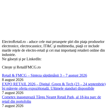
ElectroRetail.ro - aduce cele mai proaspete ştiri din piaţa produselor
electronice, electrocasnice, IT&C şi multimedia, piaţă ce include
marile reţele de electro-retail şi cei mai importanţi retaileri online din
industrie.
Ne găsești și pe LinkedIn:
Citește și RetailFMCG.ro
Retail & FMCG – Sinteza săptămânii 3 – 7 august 2026
8 august 2026
EXPO RETAIL 2026 – Digital, Green & Tech (23 – 24 septembrie)
își mărește oferta expozițională. Ultimele standuri disponibile
7 august 2026
Cometex inaugurează Târgu Neamț Retail Park, al 18-lea parc de
retail din portofoliu
7 august 2026