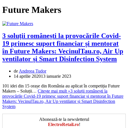
Future Makers
3 soluții românești la provocările Covid-
19 primesc suport financiar și mentorat
în Future Makers: VecinulTau.ro, Air Up
ventilator și Smart Disinfection System
de
Andreea Tudor
14 aprilie 2020
13 ianuarie 2023
101 idei din 15 orașe din România au aplicat în competiția Future
Makers – Soluții…
Citește mai mult »
3 soluții românești la
provocările Covid-19 primesc suport financiar și mentorat în Future
Makers: VecinulTau.ro, Air Up ventilator și Smart Disinfection
System
Abonează-te la newsletterul
ElectroRetail.ro
!