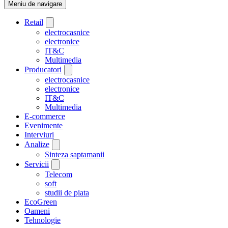
Meniu de navigare
Retail
electrocasnice
electronice
IT&C
Multimedia
Producatori
electrocasnice
electronice
IT&C
Multimedia
E-commerce
Evenimente
Interviuri
Analize
Sinteza saptamanii
Servicii
Telecom
soft
studii de piata
EcoGreen
Oameni
Tehnologie