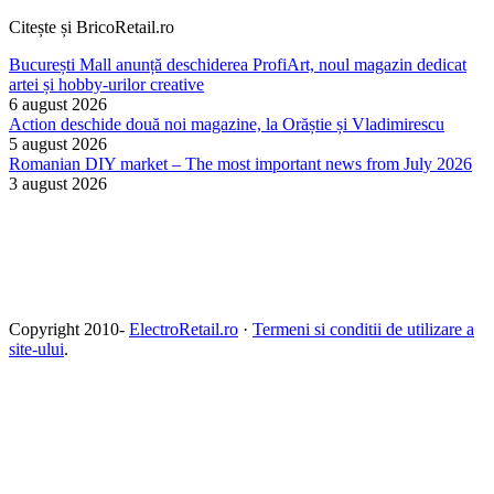
Citește și BricoRetail.ro
București Mall anunță deschiderea ProfiArt, noul magazin dedicat
artei și hobby-urilor creative
6 august 2026
Action deschide două noi magazine, la Orăștie și Vladimirescu
5 august 2026
Romanian DIY market – The most important news from July 2026
3 august 2026
Copyright 2010-
ElectroRetail.ro
·
Termeni si conditii de utilizare a
site-ului
.