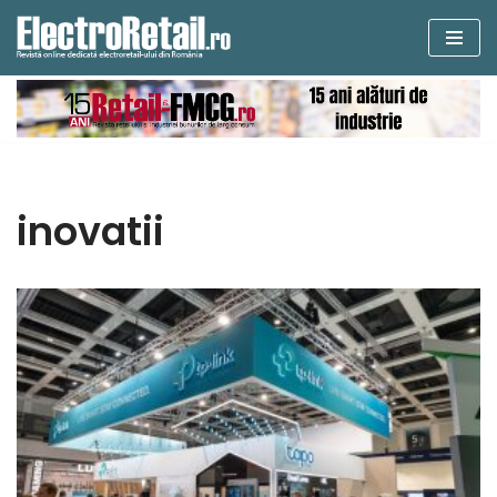
Sari
la
conținut
inovatii