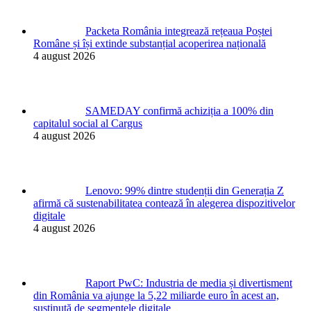
Packeta România integrează rețeaua Poștei
Române și își extinde substanțial acoperirea națională
4 august 2026
SAMEDAY confirmă achiziția a 100% din
capitalul social al Cargus
4 august 2026
Lenovo: 99% dintre studenții din Generația Z
afirmă că sustenabilitatea contează în alegerea dispozitivelor
digitale
4 august 2026
Raport PwC: Industria de media și divertisment
din România va ajunge la 5,22 miliarde euro în acest an,
susținută de segmentele digitale