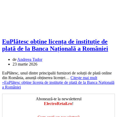
EuPlătesc obține licența de instituție de
plată de la Banca Națională a României
de
Andreea Tudor
23 martie 2026
EuPlătesc, unul dintre principalii furnizori de soluții de plată online
din România, anunță obținerea licenței…
Citește mai mult
»
EuPlătesc obține licența de instituție de plată de la Banca Națională
a României
Abonează-te la newsletterul
ElectroRetail.ro
!