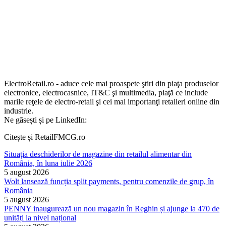
ElectroRetail.ro - aduce cele mai proaspete ştiri din piaţa produselor
electronice, electrocasnice, IT&C şi multimedia, piaţă ce include
marile reţele de electro-retail şi cei mai importanţi retaileri online din
industrie.
Ne găsești și pe LinkedIn:
Citește și RetailFMCG.ro
Situația deschiderilor de magazine din retailul alimentar din
România, în luna iulie 2026
5 august 2026
Wolt lansează funcția split payments, pentru comenzile de grup, în
România
5 august 2026
PENNY inaugurează un nou magazin în Reghin și ajunge la 470 de
unități la nivel național