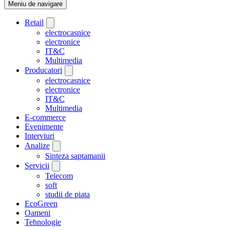
Meniu de navigare
Retail
electrocasnice
electronice
IT&C
Multimedia
Producatori
electrocasnice
electronice
IT&C
Multimedia
E-commerce
Evenimente
Interviuri
Analize
Sinteza saptamanii
Servicii
Telecom
soft
studii de piata
EcoGreen
Oameni
Tehnologie