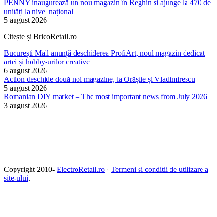
PENNY inaugurează un nou magazin în Reghin și ajunge la 470 de
unități la nivel național
5 august 2026
Citește și BricoRetail.ro
București Mall anunță deschiderea ProfiArt, noul magazin dedicat
artei și hobby-urilor creative
6 august 2026
Action deschide două noi magazine, la Orăștie și Vladimirescu
5 august 2026
Romanian DIY market – The most important news from July 2026
3 august 2026
Copyright 2010-
ElectroRetail.ro
·
Termeni si conditii de utilizare a
site-ului
.