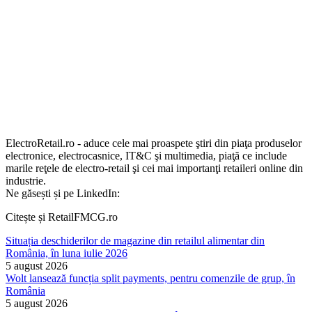
ElectroRetail.ro - aduce cele mai proaspete ştiri din piaţa produselor
electronice, electrocasnice, IT&C şi multimedia, piaţă ce include
marile reţele de electro-retail şi cei mai importanţi retaileri online din
industrie.
Ne găsești și pe LinkedIn:
Citește și RetailFMCG.ro
Situația deschiderilor de magazine din retailul alimentar din
România, în luna iulie 2026
5 august 2026
Wolt lansează funcția split payments, pentru comenzile de grup, în
România
5 august 2026