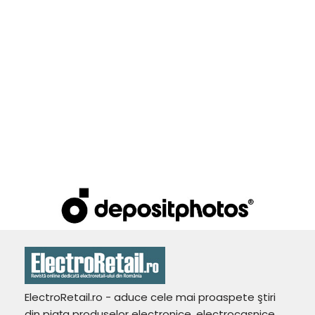
ElectroRetail.ro - aduce cele mai proaspete ştiri
din piaţa produselor electronice, electrocasnice,