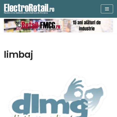
Sari
la
conținut
limbaj