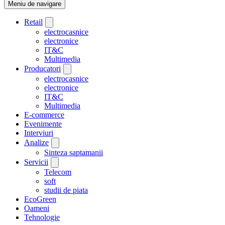
Meniu de navigare
Retail
electrocasnice
electronice
IT&C
Multimedia
Producatori
electrocasnice
electronice
IT&C
Multimedia
E-commerce
Evenimente
Interviuri
Analize
Sinteza saptamanii
Servicii
Telecom
soft
studii de piata
EcoGreen
Oameni
Tehnologie