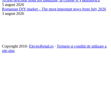
Action deschide două noi magazine, la Orăștie și Vladimirescu
5 august 2026
Romanian DIY market – The most important news from July 2026
3 august 2026
Copyright 2010-
ElectroRetail.ro
·
Termeni si conditii de utilizare a
site-ului
.