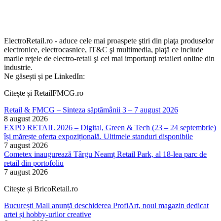
ElectroRetail.ro - aduce cele mai proaspete ştiri din piaţa produselor
electronice, electrocasnice, IT&C şi multimedia, piaţă ce include
marile reţele de electro-retail şi cei mai importanţi retaileri online din
industrie.
Ne găsești și pe LinkedIn:
Citește și RetailFMCG.ro
Retail & FMCG – Sinteza săptămânii 3 – 7 august 2026
8 august 2026
EXPO RETAIL 2026 – Digital, Green & Tech (23 – 24 septembrie)
își mărește oferta expozițională. Ultimele standuri disponibile
7 august 2026
Cometex inaugurează Târgu Neamț Retail Park, al 18-lea parc de
retail din portofoliu
7 august 2026
Citește și BricoRetail.ro
București Mall anunță deschiderea ProfiArt, noul magazin dedicat
artei și hobby-urilor creative