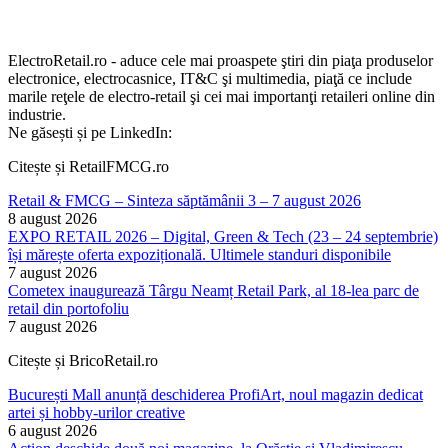
ElectroRetail.ro - aduce cele mai proaspete ştiri din piaţa produselor
electronice, electrocasnice, IT&C şi multimedia, piaţă ce include
marile reţele de electro-retail şi cei mai importanţi retaileri online din
industrie.
Ne găsești și pe LinkedIn:
Citește și RetailFMCG.ro
Retail & FMCG – Sinteza săptămânii 3 – 7 august 2026
8 august 2026
EXPO RETAIL 2026 – Digital, Green & Tech (23 – 24 septembrie)
își mărește oferta expozițională. Ultimele standuri disponibile
7 august 2026
Cometex inaugurează Târgu Neamț Retail Park, al 18-lea parc de
retail din portofoliu
7 august 2026
Citește și BricoRetail.ro
București Mall anunță deschiderea ProfiArt, noul magazin dedicat
artei și hobby-urilor creative
6 august 2026